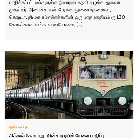
பாதிக்கப்பட்டவர்களுக்கு நிவாரண உதவி வழங்க, துணை
முதல்வர், அமைச்சர்கள், பேரவை துணைத்தலைவர்,
கொறடா, திமுக எம்எல்ஏக்களின் ஒரு மாத ஊதியம் ரூ.1.30
கோடிக்கான வங்கி வரைவோலை, […]
புதிய செய்தி
சிக்னல் கோளாறு- மின்சார ரயில் சேவை பாதிப்பு