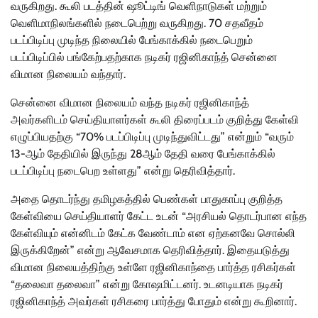
வருகிறது. கூலி படத்தின் ஷூட்டிங் வெளிநாடுகள் மற்றும்
வெளிமாநிலங்களில் நடைபெற்று வருகிறது. 70 சதவீதம்
படப்பிடிப்பு முடிந்த நிலையில் பேங்காக்கில் நடைபெறும்
படப்பிடிப்பில் பங்கேற்பதற்காக நடிகர் ரஜினிகாந்த் சென்னை
விமான நிலையம் வந்தார்.
சென்னை விமான நிலையம் வந்த நடிகர் ரஜினிகாந்த்
அவர்களிடம் செய்தியாளர்கள் கூலி திரைப்படம் குறித்து கேள்வி
எழுப்பியதற்கு “70% படப்பிடிப்பு முடிந்துவிட்டது” என்றும் “வரும்
13-ஆம் தேதியில் இருந்து 28ஆம் தேதி வரை பேங்காக்கில்
படப்பிடிப்பு நடைபெற உள்ளது” என்று தெரிவித்தார்.
அதை தொடர்ந்து தமிழகத்தில் பெண்கள் பாதுகாப்பு குறித்த
கேள்வியை செய்தியாளர் கேட்ட உடன் “அரசியல் தொடர்பான எந்த
கேள்வியும் என்னிடம் கேட்க வேண்டாம் என ஏற்கனவே சொல்லி
இருக்கிறேன்” என்று ஆவேசமாக தெரிவித்தார். இதையடுத்து
விமான நிலையத்திற்கு உள்ளே ரஜினிகாந்தை பார்த்த ரசிகர்கள்
“தலைவா தலைவா” என்று கோஷமிட்டனர். உடனடியாக நடிகர்
ரஜினிகாந்த் அவர்கள் ரசிகரை பார்த்து போதும் என்று கூறினார்.