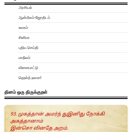
அரசியல்
ஆன்மிகம்-ஜோதிடம்
உலகம்
சினிமா
புதிய செய்தி
மாநிலம்
விளையாட்டு
ஹெல்த் நலமா!
தினம் ஒரு திருக்குறள்
93. முகத்தான் அமர்ந் துஇனிது நோக்கி
அகத்தானாம்
இன்சொ லினதே அறம்.