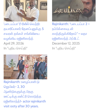
'படையப்பா' ரீ-ரிலீஸ் வெற்றி:
Rajinikanth: “படையப்பா 2 –
தயாரிப்பாளர் தேனப்பனுக்கு 5
நம்பிக்கையுடன்
சவரன் தங்கச் சங்கிலியை
காத்திருக்கிறோம்'' – லதா
வழங்கிய ரஜினிகாந்த்
ரஜினிகாந்த் அப்டேட்
April 29, 2026
December 12, 2025
In "புதிய செய்தி"
In "புதிய செய்தி"
Rajinikanth: உழைப்பாளி டு
ஜெயிலர்- 2, 30
ஆண்டுகளுக்கு பிறகு
ஊட்டிக்கு என்ட்ரி கொடுத்த
ரஜினிகாந்த்!- actor rajinikanth
visit ooty after 30 years.