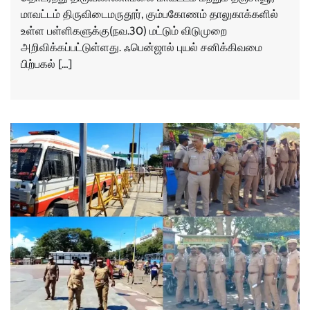
மாவட்டம் திருவிடைமருதூர், கும்பகோணம் தாலுகாக்களில்
உள்ள பள்ளிகளுக்கு(நவ.30) மட்டும் விடுமுறை
அறிவிக்கப்பட்டுள்ளது. ஃபென்ஜால் புயல் சனிக்கிவமை
பிற்பகல் […]