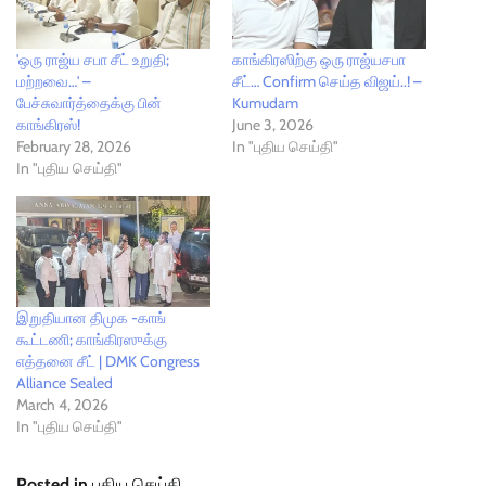
'ஒரு ராஜ்ய சபா சீட் உறுதி;
காங்கிரஸிற்கு ஒரு ராஜ்யசபா
மற்றவை…' –
சீட்… Confirm செய்த விஜய்..! –
பேச்சுவார்த்தைக்கு பின்
Kumudam
காங்கிரஸ்!
June 3, 2026
February 28, 2026
In "புதிய செய்தி"
In "புதிய செய்தி"
இறுதியான திமுக -காங்
கூட்டணி; காங்கிரஸுக்கு
எத்தனை சீட் | DMK Congress
Alliance Sealed
March 4, 2026
In "புதிய செய்தி"
Posted in
புதிய செய்தி