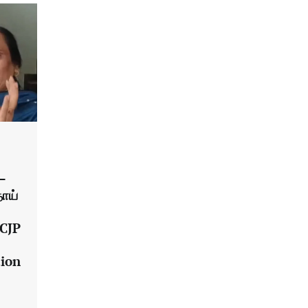
 –
தாய்
 CJP
tion