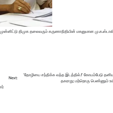
முன்னிட்டு திமுக தலைவரும் கருணாநிதியின் மகனுமான மு.க.ஸ்டால
'தோழியை சந்திக்க வந்த இடத்தில்.!' கோயம்பேடு தனியா
Next:
தகராறு; மற்றொரு பெண்ணும் உயி
ளர்