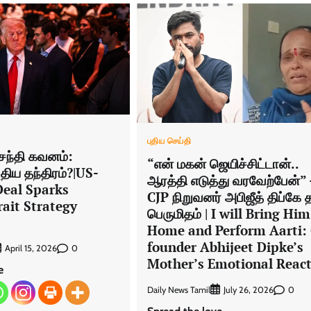
புதிய செய்தி
சந்தி கவனம்:
“என் மகன் ஜெயிச்சிட்டான்..
திய தந்திரம்?|US-
ஆரத்தி எடுத்து வரவேற்பேன்”
Deal Sparks
CJP நிறுவனர் அபிஜீத் திப்கே 
ait Strategy
பெருமிதம் | I will Bring Him
Home and Perform Aarti:
founder Abhijeet Dipke’s
0
April 15, 2026
Mother’s Emotional Reac
e
Daily News Tamil
0
July 26, 2026