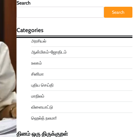
Search
Search
Categories
அரசியல்
ஆன்மிகம்-ஜோதிடம்
உலகம்
சினிமா
புதிய செய்தி
மாநிலம்
விளையாட்டு
ஹெல்த் நலமா!
தினம் ஒரு திருக்குறள்