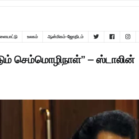
ளையாட்டு
உலகம்
ஆன்மிகம்-ஜோதிடம்
டும் செம்மொழிநாள்” – ஸ்டாலின்