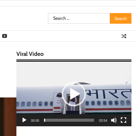
Search
for:
Viral Video
Video
Player
00:00
03:54