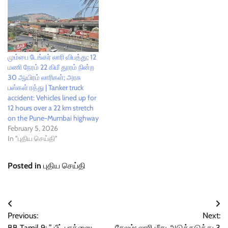
மும்பை டேங்கர் லாரி விபத்து; 12
மணி நேரம் 22 கிமீ தூரம் நின்ற
30 ஆயிரம் லாரிகள்; அரசு
பஸ்கள் ரத்து | Tanker truck
accident: Vehicles lined up for
12 hours over a 22 km stretch
on the Pune-Mumbai highway
February 5, 2026
In "புதிய செய்தி"
Posted in
புதிய செய்தி
Post
Previous:
Next:
navigation
BB Tamil 9: ” பீட் பாக்ஸை
சேலம்: லாரி மீது அடுத்தடுத்து 3