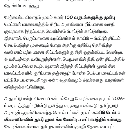
தோல்வியடைந்தது.
மேற்கண்ட விவாதம் மூலம் சுமார்
100 வருடங்களுக்கு முன்பு
மெட்ராஸ் மாகாணத்தில் சிறிய அளவிலான நீர்ப்பாசன வசதி
குறைவாக இருப்பதை வெளிச்சம் போட்டுக் காட்டுகிறது.
இதனால், பெரும்பாலான உறுப்பினர்கள் காவிரி – மேட்டூர் திட்டம்
செயல்படுத்த முனையும் போது அதற்கு எதிர்ப்பு தெரிவித்த
வண்ணம் மற்ற பாசன திட்டங்களுக்கு நிதி ஒதுக்கப்பட வேண்டிய
அவசியத்தை வலியுறுத்தினார். பெருமளவில் நிதி ஒரே திட்டத்தில்
முடக்கப்படுவதையும், ஆனால் இந்தத் திட்டத்தின் மூலம் சில
மாவட்டங்களில் குறிப்பாக தஞ்சாவூர் போன்ற டெல்டா மாவட்டங்கள்
மட்டுமே பயனடைகிறது என்ற ஆதங்கமும் அவர்களது வாதங்கள்
எடுத்துக்காட்டுகிறது.
அதுமட்டுமன்றி விவசாயிகள் பல்வேறு கோரிக்கைகளுடன் 2026-
ம் வருடத்திலும் நீரின்றி தவித்து வருவது கண்கூடு! தமிழ்நாடு
அரசு ஓர் ஒருங்கிணைந்த செயல்பாட்டின் மூலம்
காவிரி டெல்டா
விவசாயிகளின் துயர் துடைக்க வேண்டிய கட்டாயத்தில் உள்ளது
.
கோடிக்கணக்கான தமிழக மக்களின் குடிநீர் தேவையையும்