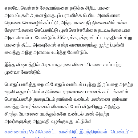
எனவே, வெள்ளச் சேதாரங்களை தடுக்க சிறிய பாசன
அமைப்புகள் அனைத்தையும் பராமரிக்க பெரிய அளவிலான
தொகை செலவழிக்கப்பட்டு, அந்த பாசன நீர் நிலைகளில் உள்ள
சேதாரங்களை செப்பனிட்டு முன்னெச்சரிக்கை நடவடிக்கையாக
அரசு செயல்பட வேண்டும். 250 ஏக்கருக்கு உட்பட்ட பகுதிகள் சிறு
பாசனத் திட்ட அளவுகோல் என்ற வரையறைக்கு முற்றுப்புள்ளி
வைத்து அந்த அளவை உயர்த்த வேண்டும்.
இந்த விஷயத்தில் அரசு சாதாரண விவசாயிகளை காப்பாற்ற
முன்வர வேண்டும்.
பொதுப்பணித்துறை எப்போதும் வண்டல் படிந்து இருப்பதை அகற்ற
உதவி எதுவும் செய்வதில்லை. ஏராளமான பாசனக் கூட்டங்களில்
பொதுப்பணித் துறையிடம் நாங்கள் வண்டல் மண்ணை தூர்வார
வைத்த கோரிக்கைகள் வீணாகப் போய் விடுகிறது. அடுத்த
சிறந்த யோசனை ரயத்துக்களே வண்டல் மண் அகற்ற
அவர்களுக்கு அனுமதி வழங்குவது மட்டுமே!
சுண்ணாம்பு Vs சிமெண்ட்… கான்கிரீட் இயந்திரங்கள் `டெண்டர்’ –