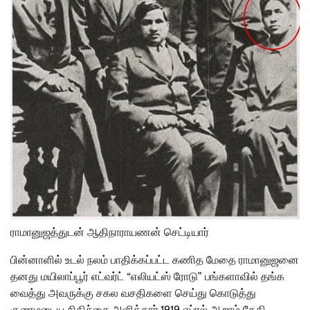
ராமானுஜத்துடன் ஆதிநாராயணன் செட்டியார்
பின்னாளில் உடல் நலம் பாதிக்கப்பட்ட கணித மேதை ராமானுஜனை
தனது மயிலாப்பூர் எட்வர்ட் “எலியட்ஸ் ரோடு” பங்களாவில் தங்க
வைத்து அவருக்கு சகல வசதிகளை செய்து கொடுத்து
குணமடைய சிகிச்சை அளித்தார்.1919 ஏப்ரல் ஆறாம் தேதி