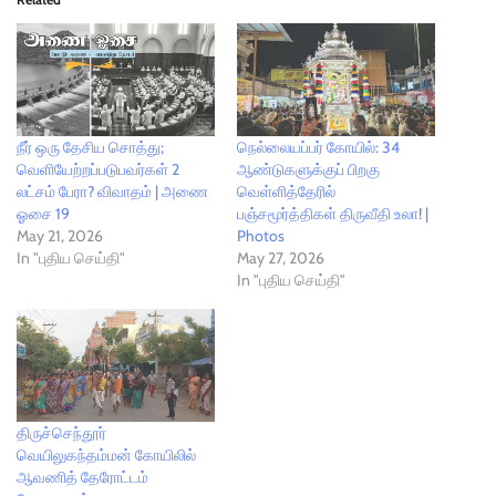
நீர் ஒரு தேசிய சொத்து;
நெல்லையப்பர் கோயில்: 34
வெளியேற்றப்படுபவர்கள் 2
ஆண்டுகளுக்குப் பிறகு
லட்சம் பேரா? விவாதம் | அணை
வெள்ளித்தேரில்
ஓசை 19
பஞ்சமூர்த்திகள் திருவீதி உலா! |
May 21, 2026
Photos
In "புதிய செய்தி"
May 27, 2026
In "புதிய செய்தி"
திருச்செந்தூர்
வெயிலுகந்தம்மன் கோயிலில்
ஆவணித் தேரோட்டம்