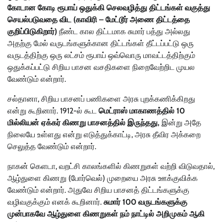
கோடான கோடி ரூபாய் ஒதுக்கி செலவழித்து திட்டங்கள் வகுத்து
செயல்படுவதை விட (காவிரி – மேட்டூர் அணை திட்டத்தை
குறிப்பிடுகிறார்)
நீண்ட கால திட்டமாக சுமார் பத்து அல்லது
அதற்கு மேல் வருடங்களுக்கான திட்டங்கள் தீட்டப்பட்டு ஒரு
வருடத்திற்கு ஒரு லட்சம் ரூபாய் ஒவ்வொரு மாவட்டத்திற்கும்
ஒதுக்கப்பட்டு சிறிய பாசன வசதிகளை நிறைவேற்றிட முயல
வேண்டும் என்றார்.
சல்தானா, சிறிய பாசனப் பணிகளை அரசு புறக்கணிக்கிறது
என்று கூறினார். 1912-ல் கூட
மெட்ராஸ் மாகாணத்தில் 10
மில்லியன் ஏக்கர் கிணறு பாசனத்தில் இருந்தது,
இன்று அதே
நிலையே உள்ளது என்று எடுத்துக்காட்டி, அரசு தீவிர அக்கறை
செலுத்த வேண்டும் என்றார்.
நாகன் கெளடா, வறட்சி காலங்களில் கிணறுகள் வற்றி விடுவதால்,
ஆழ்துளை கிணறு (போர்வெல்) முறையை அரசு ஊக்குவிக்க
வேண்டும் என்றார். அதுவே சிறிய பாசனத் திட்டங்களுக்கு
வழிவகுக்கும் எனக் கூறினார்.
சுமார் 100 வருடங்களுக்கு
முன்பாகவே ஆழ்துளை கிணறுகள் நம் நாட்டில் அறிமுகம் ஆகி