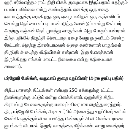
ஹரி சர்வோத்தம ராவ், நிதி மிகக் குறைவாக இருப்பதால் எதற்கும்
பயன்படவில்லை என்று கண்டித்தார். எனக்கு ஒரு கதை
ஞாபகத்துக்கு வருகிறது. ஒரு ஏழை மனிதன் ஒரு கஞ்சனிடம்
சென்று நெய்யை எப்படி பயன்படுத்த வேண்டும் என்று கேட்டார்.
அதற்கு கஞ்சன் நெய் முகந்து வாருங்கள் அது போதும் என்றான்.
இந்த பதிலில் திருப்தி அடையாத ஏழை வேறு ஒருவரிடம் சென்று
கேட்டார். அதற்கு இரண்டாமவன் அதை கண்களால் பாருங்கள்
திருப்தி அடைந்து விடுவீர்கள் என்றான்! இது போலத்தான்
இருக்கிறது எங்கள் மாவட்ட நிலைமை என்று கடுமையாக
சாடினார்.
மர்ஜோரி பேங்க்ஸ், வருவாய் துறை உறுப்பினர் (அரசு தரப்பு பதில்)
சிறிய பாசனத் திட்டங்கள் என்பது 250 ஏக்கருக்கு உட்பட்ட
நிலங்களுக்கு மட்டும் என்று விளக்கினார். ஒதுக்கீடு சிறிய
கிராமப்புற வேலைகளுக்கு எனவும் விவரமாக எடுத்துரைத்தார்.
திரு.மர்ஜோரி பேங்க்ஸ், அரசு சார்பில் அனைத்து உறுப்பினர்களின்
கேள்விகளுக்கும் விடையளித்த பின்னரும் சி.வி வெங்கடரமண
ஐயங்கார் விடாமல் இறுதி வாதத்தை கீழ்க்கண்டவாறு வைத்தார்.