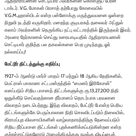
ஆதிநாராயணன் செட்டியார் அவர்களின் கொள்ளுப் பேரன்
டாக்டர். V.G. மோகன் பிரசாத் தற்போது கோவையில்
V.G.M.,ஹாஸ்பிடல் என்ற பன்னோக்கு மருத்துவமனை ஒன்றை
நிறுவி நடத்தி வருகிறார். மறைந்த குடியரசுத் தலைவர் அப்துல்
கலாம் அவர்களின் நெருங்கிய நட்பு வட்டாரத்தில் இருந்தவர் இவர்.
அவரை நேர்காணல் செய்து உரையாடியதில் ஆதிநாராயணன்
செட்டியார் குறித்த பல தகவல்களை பெற முடிந்தது, ஓர்
நல்வாய்ப்பு!
மேட்டூர் திட்டத்துக்கு எதிர்ப்பு
1927-ம் ஆண்டு மார்ச் மாதம் 17 மற்றும் 18 ஆகிய தேதிகளில்,
மெட்ராஸ் மாகாண சட்டமன்றத்தில் “மைனர் இரிகேசன்”
எனப்படும் சிறிய பாசனத் திட்டங்களுக்கு ரூ.13,27,200 நிதி
ஒதுக்கீடு செய்வதற்கான தீர்மானம் தொடர்பாக பரவலான
விவாதம் நடைபெற்றது. இந்த விவாதம், மேட்டூர் போன்ற பெரிய
திட்டங்களுக்கே பெரும்பாலான நிதி செலவிடப்படும் நிலையில்,
கிராமப்புற விவசாயிகளின் வாழ்வாதாரத்திற்கு தேவைப்படும்
சிறிய நீர்ப்பாசன திட்டங்கள் புறக்கணிக்கப்படுகின்றன என்ற
குற்றச்சாட்டுகளோடு அமைந்திருந்தது நமக்கு வியப்பைத்