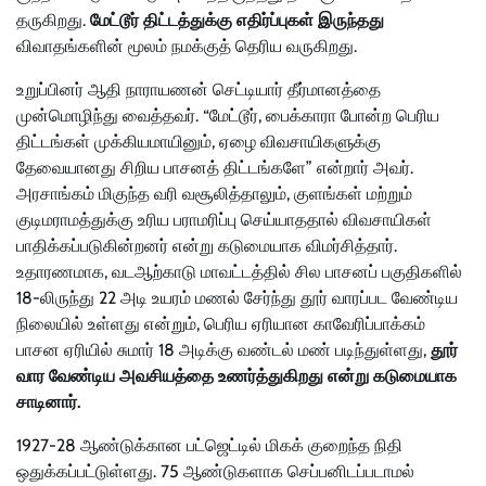
தருகிறது.
மேட்டூர் திட்டத்துக்கு எதிர்ப்புகள் இருந்தது
விவாதங்களின் மூலம் நமக்குத் தெரிய வருகிறது.
உறுப்பினர் ஆதி நாராயணன் செட்டியார் தீர்மானத்தை
முன்மொழிந்து வைத்தவர். “மேட்டூர், பைக்காரா போன்ற பெரிய
திட்டங்கள் முக்கியமாயினும், ஏழை விவசாயிகளுக்கு
தேவையானது சிறிய பாசனத் திட்டங்களே” என்றார் அவர்.
அரசாங்கம் மிகுந்த வரி வசூலித்தாலும், குளங்கள் மற்றும்
குடிமராமத்துக்கு உரிய பராமரிப்பு செய்யாததால் விவசாயிகள்
பாதிக்கப்படுகின்றனர் என்று கடுமையாக விமர்சித்தார்.
உதாரணமாக, வடஆற்காடு மாவட்டத்தில் சில பாசனப் பகுதிகளில்
18-லிருந்து 22 அடி உயரம் மணல் சேர்ந்து தூர் வாரப்பட வேண்டிய
நிலையில் உள்ளது என்றும், பெரிய ஏரியான காவேரிப்பாக்கம்
பாசன ஏரியில் சுமார் 18 அடிக்கு வண்டல் மண் படிந்துள்ளது,
தூர்
வார வேண்டிய அவசியத்தை உணர்த்துகிறது என்று கடுமையாக
சாடினார்.
1927-28 ஆண்டுக்கான பட்ஜெட்டில் மிகக் குறைந்த நிதி
ஒதுக்கப்பட்டுள்ளது. 75 ஆண்டுகளாக செப்பனிடப்படாமல்