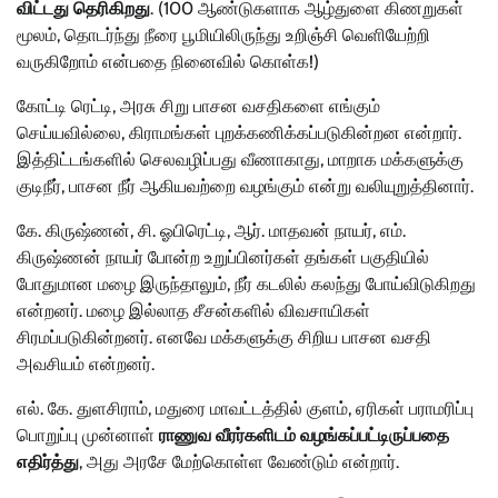
விட்டது தெரிகிறது
. (100 ஆண்டுகளாக ஆழ்துளை கிணறுகள்
மூலம், தொடர்ந்து நீரை பூமியிலிருந்து உறிஞ்சி வெளியேற்றி
வருகிறோம் என்பதை நினைவில் கொள்க!)
கோட்டி ரெட்டி, அரசு சிறு பாசன வசதிகளை எங்கும்
செய்யவில்லை, கிராமங்கள் புறக்கணிக்கப்படுகின்றன என்றார்.
இத்திட்டங்களில் செலவழிப்பது வீணாகாது, மாறாக மக்களுக்கு
குடிநீர், பாசன நீர் ஆகியவற்றை வழங்கும் என்று வலியுறுத்தினார்.
கே. கிருஷ்ணன், சி. ஓபிரெட்டி, ஆர். மாதவன் நாயர், எம்.
கிருஷ்ணன் நாயர் போன்ற உறுப்பினர்கள் தங்கள் பகுதியில்
போதுமான மழை இருந்தாலும், நீர் கடலில் கலந்து போய்விடுகிறது
என்றனர். மழை இல்லாத சீசன்களில் விவசாயிகள்
சிரமப்படுகின்றனர். எனவே மக்களுக்கு சிறிய பாசன வசதி
அவசியம் என்றனர்.
எல். கே. துளசிராம், மதுரை மாவட்டத்தில் குளம், ஏரிகள் பராமரிப்பு
பொறுப்பு முன்னாள்
ராணுவ வீரர்களிடம் வழங்கப்பட்டிருப்பதை
எதிர்த்து
, அது அரசே மேற்கொள்ள வேண்டும் என்றார்.