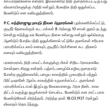
காப்பாற்றவில்லை என்றார். இவ்வாண்டு நிதி குறைக்கப்பட்டிருப்பது
விவசாயிகளுக்கு அநீதி என்றும், மேலதிக நிதி ஒதுக்கப்பட
வேண்டும் என வலியுறுத்தினார்.
P.C. எத்திராஜுலு நாயுடு நீர்வள ஆதாரங்கள்
புறக்கணிக்கப்பட்டு,
குடிநீர் தேவைக்குக் கூட மக்கள் 8 அல்லது 10 மைல் தூரம் நடந்து
சென்று எடுத்து வர வேண்டிய நிலை உள்ளது என்றும் ஒவ்வொரு
ஆண்டும் போதிய நிதி ஒதுக்கினால் மட்டுமே குளங்கள் சரியாக
பராமரிக்கப்படலாம் எனவும், குடிநீர்ப் பிரச்சினை கூட தீரலாம்
எனவும் வலியுறுத்தினார்.
பரசுராமராவ், நிதி மாவட்டங்களுக்கு மிகச் சிறிய அளவாகவே
சென்றடைகிறது என்றார். பஞ்சம், மழைப்பொழிவு குறைபாடு
போன்ற சூழ்நிலையில், பழைய காலத்தில் முகமதியர் மற்றும்
பிரிட்டிஷாரின் ஆரம்ப காலத்தில் உருவாக்கப்பட்ட குளங்கள்
பராமரிக்கப்படாமல் இருப்பது கேவலமானது. அரசு நீண்ட கால
திட்டம் வகுத்து ஒழுங்காகச் செயல்பட வேண்டும் என காட்டமாக
வேண்டுகோள் விடுத்தார். அடுத்த நாள் 18.03.1927 அன்றும்
விவாதம் தொடர்ந்தது.