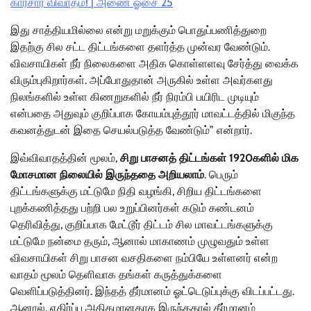
காரசார விவாதம்! | அணை ஓசை 25
இது சாத்தியமில்லை என்று மறுக்கும் பொதுப்பணித்துறை
இதற்கு சில சட்ட திட்டங்களை தளர்த்த முன்வர வேண்டும்.
விவசாயிகள் நீர் நிலைகளை அதிக கொள்ளளவு சேர்த்து வைக்க
விரும்புகிறார்கள். அப்போதுதான் அருகில் உள்ள அவர்களது
நிலங்களில் உள்ள கிணறுகளில் நீர் நிரம்பி பயிரிட முடியும்
என்பதை அதுவும் குறிப்பாக கோயம்புத்தூர் மாவட்டத்தில் மிகுந்த
கவனத்துடன் இதை செயல்படுத்த வேண்டும்” என்றார்.
இவ்விவாதத்தின் மூலம்,
சிறு பாசனத் திட்டங்கள் 1920களில் மிக
மோசமான நிலையில் இருந்ததை அறியலாம்
. பெரும்
திட்டங்களுக்கு மட்டுமே நிதி வழங்கி, சிறிய திட்டங்களை
புறக்கணித்தது பற்றி பல உறுப்பினர்கள் கடும் கண்டனம்
தெரிவித்து, குறிப்பாக மேட்டூர் திட்டம் சில மாவட்டங்களுக்கு
மட்டுமே நன்மை தரும், ஆனால் மாகாணம் முழுவதும் உள்ள
விவசாயிகள் சிறு பாசன வசதிகளை நம்பியே உள்ளனர் என்ற
வாதம் மூலம் தெளிவாக தங்கள் கருத்துக்களை
வெளிப்படுத்தினர். இந்தத் தீர்மானம் ஓட்டெடுப்புக்கு விடப்பட்டது.
ஆனால், எதிர்ப்பு அதிகமானதாக இருந்ததால் தீர்மானம்