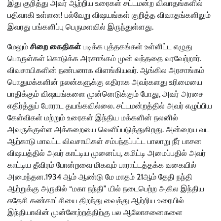
இது குறித்து அவர் ஆற்றிய உரைகள் சட்டமன்ற விவாதங்களில்
பதிவாகி உள்ளன! பல்வேறு விஷயங்கள் குறித்த விவாதங்களிலும்
இவரது பங்களிப்பு பெருமளவில் இருந்துள்ளது.
மேலும்
சிறை கைதிகள்
படிக்க புத்தகங்கள் உள்ளிட்ட எழுது
பொருள்கள் கொடுக்க அரசாங்கம் முன் வந்ததை வரவேற்றார்.
விவசாயிகளின் நண்பனாக விளங்கியவர். ஆங்கில அரசாங்கம்
பொதுமக்களின் நலன்களுக்கு எதிராக அவர்களது உரிமையை
பாதிக்கும் விஷயங்களை முன்னெடுக்கும் போது, அவர் அரசை
எதிர்த்துப் போராட தயங்கவில்லை. சட்டமன்றத்தில் அவர் எழுப்பிய
கேள்விகள் மற்றும் உரைகள் இந்திய மக்களின் நலனில்
அவருக்குள்ள அக்கறையை வெளிப்படுத்துகிறது. அன்றைய வட
ஆற்காடு மாவட்ட விவசாயிகள் சம்பந்தப்பட்ட பாலாறு நீர் பாசன
விஷயத்தில் அவர் காட்டிய முனைப்பு, கமிட்டி அமைப்பதில் அவர்
காட்டிய தீவிரம் போன்றவை மிகவும் பாராட்டத்தக்க வகையில்
அமைந்தன.1934 ஆம் ஆண்டு மே மாதம் 21ஆம் தேதி நந்தி
ஆற்றுக்கு அருகில் “மகா நந்தி” யில் நடைபெற்ற அகில இந்திய
சுதேசி கண்காட்சியை திறந்து வைத்து ஆற்றிய உரையில்
இந்தியாவின் முன்னேற்றத்திற்கு பல ஆலோசனைகளை