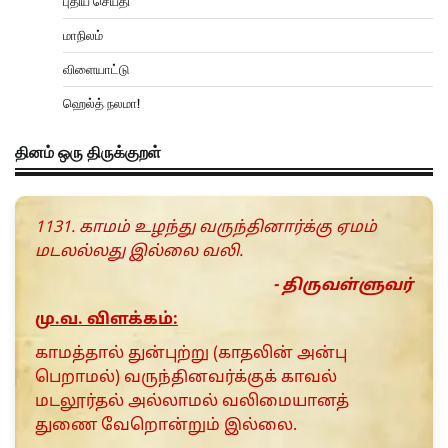
புதிய செய்தி
மாநிலம்
விளையாட்டு
ஹெல்த் நலமா!
தினம் ஒரு திருக்குறள்
1131. காமம் உழந்து வருந்தினார்க்கு ஏமம்
மடலல்லது இல்லை வலி.
- திருவள்ளுவர்
மு.வ. விளக்கம்:
காமத்தால் துன்புற்று (காதலின் அன்பு
பெறாமல்) வருந்தினவர்க்குக் காவல்
மடலூர்தல் அல்லாமல் வலிமையானத்
துணை வேறொன்றும் இல்லை.