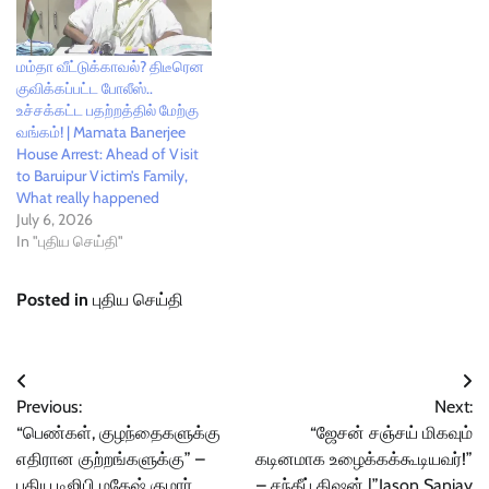
மம்தா வீட்டுக்காவல்? திடீரென
குவிக்கப்பட்ட போலீஸ்..
உச்சக்கட்ட பதற்றத்தில் மேற்கு
வங்கம்! | Mamata Banerjee
House Arrest: Ahead of Visit
to Baruipur Victim’s Family,
What really happened
July 6, 2026
In "புதிய செய்தி"
Posted in
புதிய செய்தி
Post
Previous:
Next:
navigation
“பெண்கள், குழந்தைகளுக்கு
“ஜேசன் சஞ்சய் மிகவும்
எதிரான குற்றங்களுக்கு” –
கடினமாக உழைக்கக்கூடியவர்!”
புதிய டிஜிபி மகேஷ் குமார்
– சந்தீப் கிஷன் |”Jason Sanjay