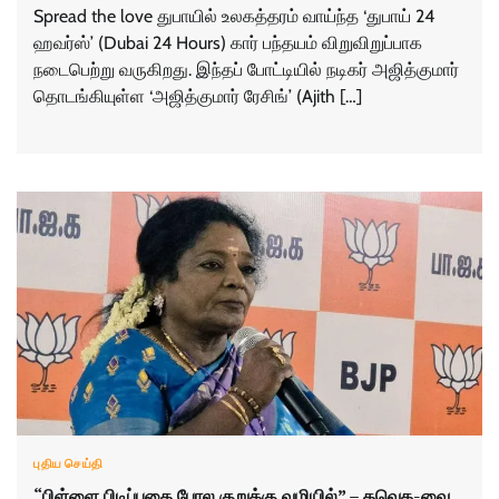
Spread the love துபாயில் உலகத்தரம் வாய்ந்த ‘துபாய் 24
ஹவர்ஸ்’ (Dubai 24 Hours) கார் பந்தயம் விறுவிறுப்பாக
நடைபெற்று வருகிறது. இந்தப் போட்டியில் நடிகர் அஜித்குமார்
தொடங்கியுள்ள ‘அஜித்குமார் ரேசிங்’ (Ajith […]
புதிய செய்தி
“பிள்ளை பிடிப்பதை போல குறுக்கு வழியில்” – தவெக-வை