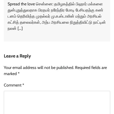
Spread the love சென்னை: தமிழகத்​தில் பிஹார் மக்​களை
துன்​புறுத்​து​வ​தாக பிரதமர் நரேந்​திர மோடி பேசி​யதற்கு கண்​
டனம் தெரி​வித்த முதல்​வர் மு.க.ஸ்​டா​லின் மற்​றும் அரசி​யல்
கட்​சித் தலை​வர்​கள், அற்ப அரசி​யலை நிறுத்​தி​விட்டு நாட்​டின்
நலன் […]
Leave a Reply
Your email address will not be published.
Required fields are
marked
*
Comment
*