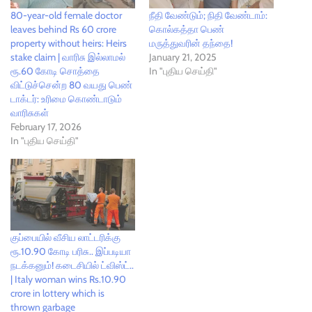
80-year-old female doctor
நீதி வேண்டும்; நிதி வேண்டாம்:
leaves behind Rs 60 crore
கொல்கத்தா பெண்
property without heirs: Heirs
மருத்துவரின் தந்தை!
stake claim | வாரிசு இல்லாமல்
January 21, 2025
ரூ.60 கோடி சொத்தை
In "புதிய செய்தி"
விட்டுச்சென்ற 80 வயது பெண்
டாக்டர்: உரிமை கொண்டாடும்
வாரிசுகள்
February 17, 2026
In "புதிய செய்தி"
குப்பையில் வீசிய லாட்டரிக்கு
ரூ.10.90 கோடி பரிசு.. இப்படியா
நடக்கனும்! கடைசியில் ட்விஸ்ட்..
| Italy woman wins Rs.10.90
crore in lottery which is
thrown garbage