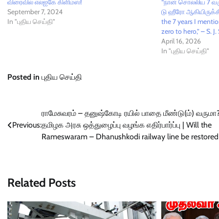
விரைவில் எல்ஐகே கிளிம்ஸ்!
“நான் சொல்லிய 7 வர
September 7, 2024
டு ஹீரோ ஆகியிருக்கி
In "புதிய செய்தி"
the 7 years I menti
zero to hero,” – S. J.
April 16, 2026
In "புதிய செய்தி"
Posted in
புதிய செய்தி
Post
ராமேசுவரம் – தனுஷ்கோடி ரயில் பாதை மீண்டு(ம்) வருமா
Previous:
தமிழக அரசு ஒத்துழைப்பு வழங்க எதிர்பார்ப்பு | Will the
navigation
Rameswaram – Dhanushkodi railway line be restored
Related Posts