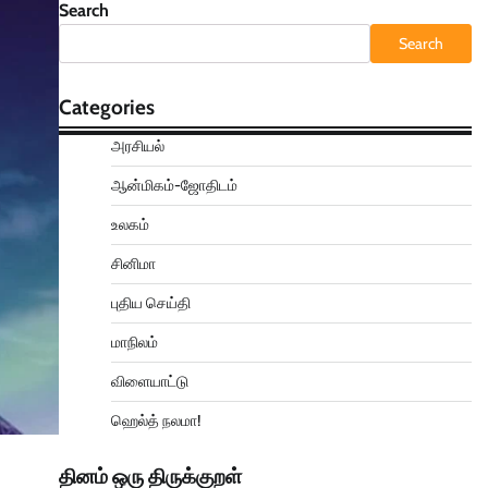
Search
Search
Categories
அரசியல்
ஆன்மிகம்-ஜோதிடம்
உலகம்
சினிமா
புதிய செய்தி
மாநிலம்
விளையாட்டு
ஹெல்த் நலமா!
தினம் ஒரு திருக்குறள்