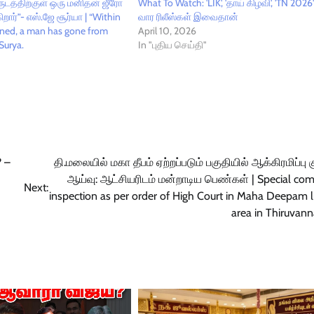
ுடத்திற்குள் ஒரு மனிதன் ஜீரோ
What To Watch: 'LIK', 'தாய் கிழவி', 'TN 2026
றார்”- எஸ்.ஜே சூர்யா | “Within
வார ரிலீஸ்கள் இவைதான்
oned, a man has gone from
April 10, 2026
 Surya.
In "புதிய செய்தி"
? –
தி.மலையில் மகா தீபம் ஏற்றப்படும் பகுதியில் ஆக்கிரமிப்பு க
ஆய்வு: ஆட்சியரிடம் மன்றாடிய பெண்கள் | Special co
Next:
inspection as per order of High Court in Maha Deepam l
area in Thiruvan