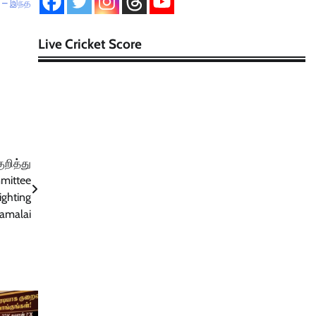
' – இந்த
Live Cricket Score
ுறித்து
mmittee
ighting
namalai