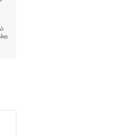
்
ம்
ற்கு