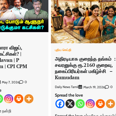
ாரா விஜய்,
புதிய செய்தி
ட்சிகள்? |
அதிரடியாக குறைந்த தங்கம் :
avan | P
சவரனுக்கு ரூ.2160 குறைவு,
 | CPI CPM
நகைப்பிரியர்கள் மகிழ்ச்சி –
Kumudam
0
May 7, 2026
Daily News Tamil
0
March 19, 2026
e
Spread the love
e நன்றி
Spread the love சர்வதேச சந்தையில