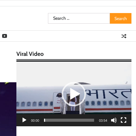
Search
for:
Viral Video
Video
Player
00:00
03:54