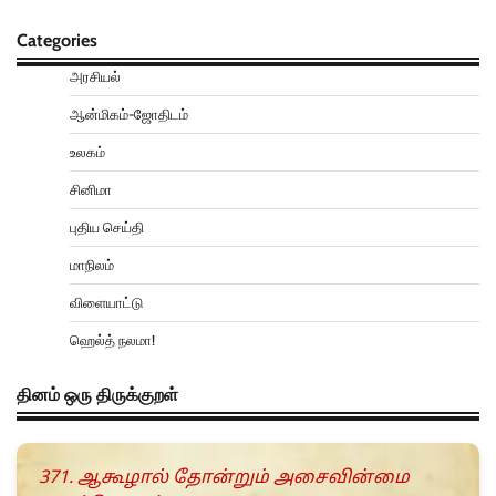
Categories
அரசியல்
ஆன்மிகம்-ஜோதிடம்
உலகம்
சினிமா
புதிய செய்தி
மாநிலம்
விளையாட்டு
ஹெல்த் நலமா!
தினம் ஒரு திருக்குறள்
371. ஆகூழால் தோன்றும் அசைவின்மை