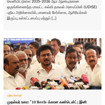
வெளியிட்டுள்ள 2025-2026 ஆம் ஆண்டிற்கான
ஒருங்கிணைந்த மாவட்ட கல்வி தகவல் அமைப்பின் (UDISE)
புதிய அறிக்கையில், மாணவர் சேர்க்கை, ஆசிரியர்கள்
இருப்பு, உள்கட்டமைப்பு மற்றும் […]
புதிய செய்தி
முதல்வர் உரை: “10 Reels-க்கான கண்டென்ட்; இனி