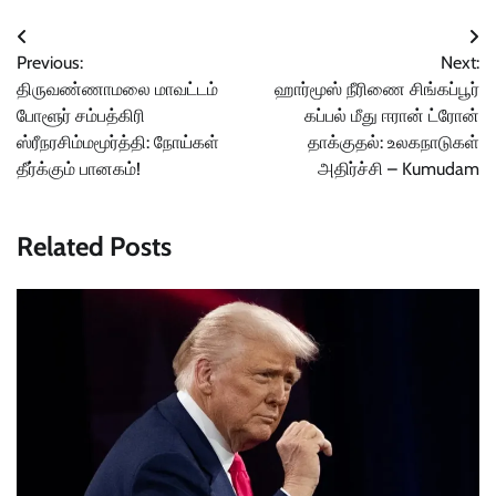
Post
Previous:
Next:
navigation
திருவண்ணாமலை மாவட்டம்
ஹார்மூஸ் நீரிணை சிங்கப்பூர்
போளூர் சம்பத்கிரி
கப்பல் மீது ஈரான் ட்ரோன்
ஸ்ரீநரசிம்மமூர்த்தி: நோய்கள்
தாக்குதல்: உலகநாடுகள்
தீர்க்கும் பானகம்!
அதிர்ச்சி – Kumudam
Related Posts