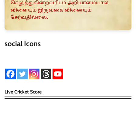
செலுத்துகின்றவரிடம் அறியாமையால்
விளையும் இருவகை வினையும்
சேர்வதில்லை.
social Icons
Live Cricket Score