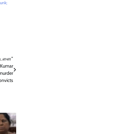
unk;
ண்டனை”
h Kumar
murder
onvicts