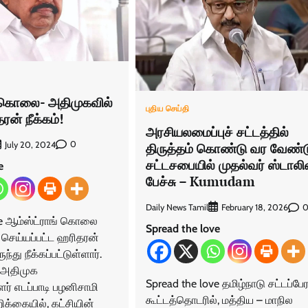
் கொலை- அதிமுகவில்
புதிய செய்தி
ரன் நீக்கம்!
அரசியலமைப்புச் சட்டத்தில்
0
July 20, 2024
திருத்தம் கொண்டு வர வேண்டு
சட்டசபையில் முதல்வர் ஸ்டாலி
e
பேச்சு – Kumudam
Daily News Tamil
February 18, 2026
ve ஆம்ஸ்ட்ராங் கொலை
Spread the love
 செய்யப்பட்ட ஹரிதரன்
்து நீக்கப்பட்டுள்ளார்.
 அதிமுக
Spread the love தமிழ்நாடு சட்டப்ப
் எடப்பாடி பழனிசாமி
கூட்டத்தொடரில், மத்திய – மாநில
ிக்கையில், கட்சியின்