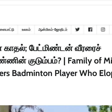
ளையாட்டு
உலகம்
ஆன்மிகம்-ஜோதிடம்
ாதல்; பேட்மிண்டன் வீரரைச்
ின் குடும்பம்? | Family of M
rders Badminton Player Who El