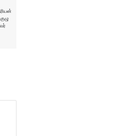
ுரியன்
குழு
வர்