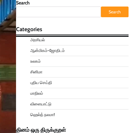
Search
Search
Categories
அரசியல்
ஆன்மிகம்-ஜோதிடம்
உலகம்
சினிமா
புதிய செய்தி
மாநிலம்
விளையாட்டு
ஹெல்த் நலமா!
தினம் ஒரு திருக்குறள்