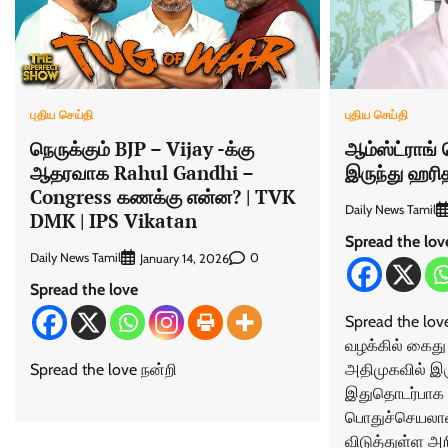
புதிய செய்தி
புதிய செய்தி
நெருக்கும் BJP – Vijay -க்கு
ஆம்ஸ்ட்ராங
ஆதரவாக Rahul Gandhi –
இருந்து ஹரித
Congress கணக்கு என்ன? | TVK
Daily News Tamil
DMK | IPS Vikatan
Spread the lov
Daily News Tamil
0
January 14, 2026
Spread the love
Spread the lo
வழக்கில் கைது
Spread the love நன்றி
அதிமுகவில் இருந
இதுதொடர்பாக
பொதுச்செயலாளர
விடுத்துள்ள அற