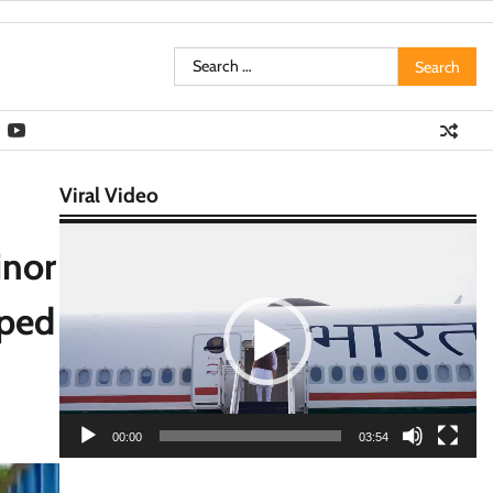
Search
for:
Viral Video
Video
inor
Player
oped
00:00
03:54