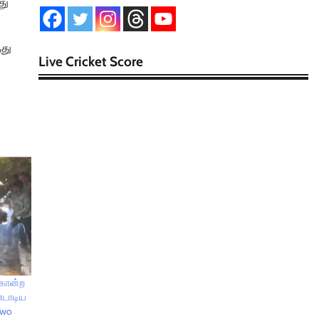
து
்து
Live Cricket Score
 கொன்ற
்டாடிய
Two