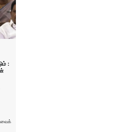
ம் :
ன்
0
ேரவைக்