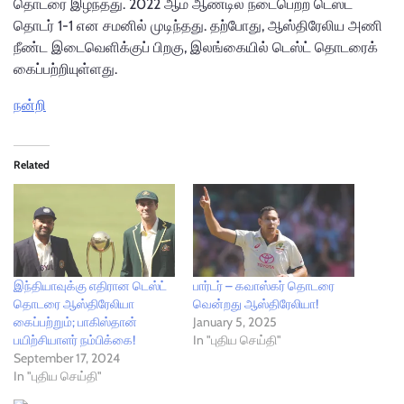
தொடரை இழந்தது. 2022 ஆம் ஆண்டில் நடைபெற்ற டெஸ்ட்
தொடர் 1-1 என சமனில் முடிந்தது. தற்போது, ஆஸ்திரேலிய அணி
நீண்ட இடைவெளிக்குப் பிறகு, இலங்கையில் டெஸ்ட் தொடரைக்
கைப்பற்றியுள்ளது.
நன்றி
Related
இந்தியாவுக்கு எதிரான டெஸ்ட்
பார்டர் – கவாஸ்கர் தொடரை
தொடரை ஆஸ்திரேலியா
வென்றது ஆஸ்திரேலியா!
கைப்பற்றும்; பாகிஸ்தான்
January 5, 2025
பயிற்சியாளர் நம்பிக்கை!
In "புதிய செய்தி"
September 17, 2024
In "புதிய செய்தி"