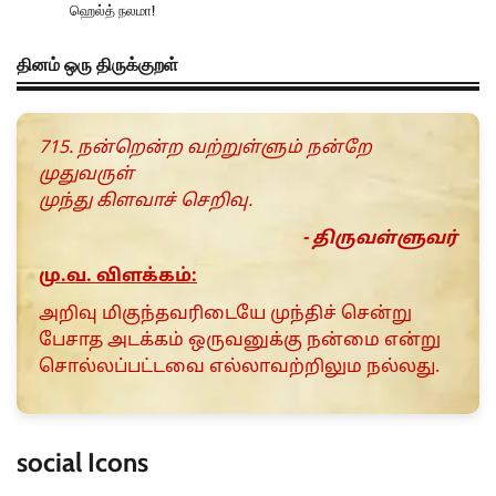
ஹெல்த் நலமா!
தினம் ஒரு திருக்குறள்
715. நன்றென்ற வற்றுள்ளும் நன்றே
முதுவருள்
முந்து கிளவாச் செறிவு.
- திருவள்ளுவர்
மு.வ. விளக்கம்:
அறிவு மிகுந்தவரிடையே முந்திச் சென்று
பேசாத அடக்கம் ஒருவனுக்கு நன்மை என்று
சொல்லப்பட்டவை எல்லாவற்றிலும நல்லது.
social Icons