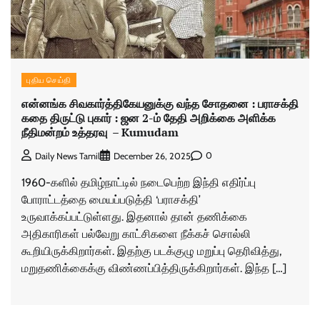
புதிய செய்தி
என்னங்க சிவகார்த்திகேயனுக்கு வந்த சோதனை : பராசக்தி
கதை திருட்டு புகார் : ஜன 2-ம் தேதி அறிக்கை அளிக்க
நீதிமன்றம் உத்தரவு – Kumudam
0
Daily News Tamil
December 26, 2025
1960-களில் தமிழ்நாட்டில் நடைபெற்ற இந்தி எதிர்ப்பு
போராட்டத்தை மையப்படுத்தி ‘பராசக்தி’
உருவாக்கப்பட்டுள்ளது. இதனால் தான் தணிக்கை
அதிகாரிகள் பல்வேறு காட்சிகளை நீக்கச் சொல்லி
கூறியிருக்கிறார்கள். இதற்கு படக்குழு மறுப்பு தெரிவித்து,
மறுதணிக்கைக்கு விண்ணப்பித்திருக்கிறார்கள். இந்த […]