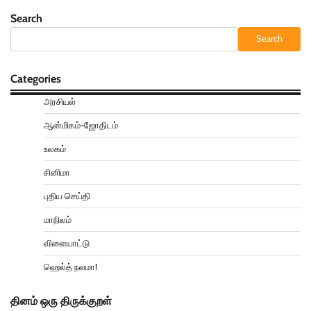
Search
Search
Categories
அரசியல்
ஆன்மிகம்-ஜோதிடம்
உலகம்
சினிமா
புதிய செய்தி
மாநிலம்
விளையாட்டு
ஹெல்த் நலமா!
தினம் ஒரு திருக்குறள்