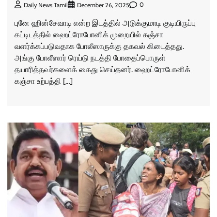
0
Daily News Tamil
December 26, 2025
புனே ஹின்சேவாடி என்ற இடத்தில் அடுக்குமாடி குடியிருப்பு
கட்டிடத்தில் ஹைட்ரோபோனிக் முறையில் கஞ்சா
வளர்க்கப்படுவதாக போலீஸாருக்கு தகவல் கிடைத்தது.
அங்கு போலீஸார் ரெய்டு நடத்தி போதைப்பொருள்
தயாரித்தவர்களைக் கைது செய்தனர். ஹைட்ரோபோனிக்
கஞ்சா உற்பத்தி […]