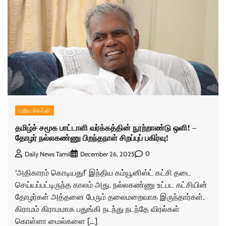
புதிய செய்தி
தமிழ்ச் சமூக பாட்டாளி வர்க்கத்தின் நூற்றாண்டு ஒளி! –
தோழர் நல்லகண்ணு பிறந்தநாள் சிறப்புப் பகிர்வு!
0
Daily News Tamil
December 26, 2025
‘அதிகாரம் கொடியது!’ இந்திய கம்யூனிஸ்ட் கட்சி தடை
செய்யப்பட்டிருந்த காலம் அது. நல்லகண்ணு உட்பட கட்சியின்
தோழர்கள் அத்தனை பேரும் தலைமறைவாக இருந்தார்கள்.
கிராமம் கிராமமாக பதுங்கி நடந்து நடந்தே விரல்கள்
கொள்ளா மைல்களை […]