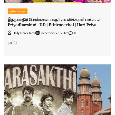
புதிய செய்தி
இந்த மாதிரி பெண்களை யாரும் கவனிக்க மாட்டாங்க…! –
Priyadharshini | DD |​ Ethirneechal | Hari Priya
0
Daily News Tamil
December 26, 2025
நன்றி