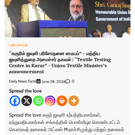
புதிய செய்தி
“கரூரில் ஜவுளி பரிசோதனை மையம்” – மத்திய
ஜவுளித்துறை அமைச்சர் தகவல் | “Textile Testing
Centre in Karur” – Union Textile Minister’s
announcement
Daily News Tamil
0
June 28, 2026
Spread the love
Spread the love கரூர் ஜவுளி உற்பத்தியாளர்கள்,
ஏற்றுமதியாளர்கள் சங்கத்தின் பொன்விழா கொண்டாட்டம்
கௌரவத் தலைவர் அட்லஸ் M.நாச்சிமுத்து மற்றும் தலைவர்