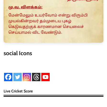
மு.வ. விளக்கம்:
மேன்மேலும் உயர்வோம் என்று விரும்பி
முயல்கின்றவர் தம்முடைய புகழ்
கெடுவதற்குக் காரணமான செயலைச்
செய்யாமல் விட வேண்டும்.
social Icons
Live Cricket Score