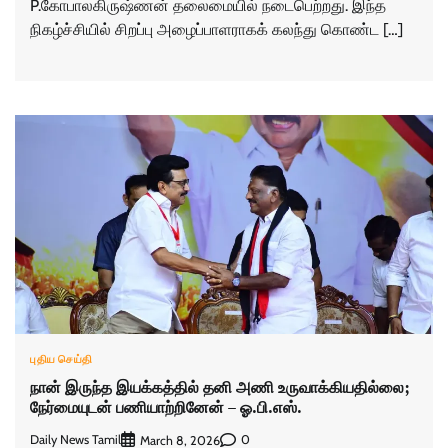
P.கோபாலகிருஷ்ணன் தலைமையில் நடைபெற்றது. இந்த
நிகழ்ச்சியில் சிறப்பு அழைப்பாளராகக் கலந்து கொண்ட […]
புதிய செய்தி
நான் இருந்த இயக்கத்தில் தனி அணி உருவாக்கியதில்லை;
நேர்மையுடன் பணியாற்றினேன் – ஓ.பி.எஸ்.
Daily News Tamil
0
March 8, 2026