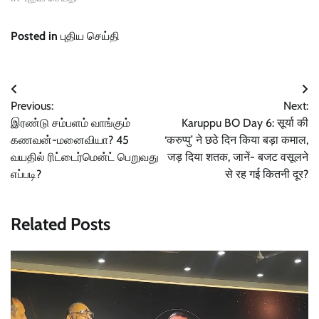
Posted in
புதிய செய்தி
Post
Previous:
Next:
navigation
இரண்டு சம்பளம் வாங்கும்
Karuppu BO Day 6: सूर्या की
கணவன்-மனைவியா? 45
‘करुप्पु’ ने छठे दिन किया बड़ा कमाल,
வயதில் ரிட்டைர்மென்ட் பெறுவது
जड़ दिया शतक, जानें- बजट वसूलने
எப்படி?
से रह गई कितनी दूर?
Related Posts