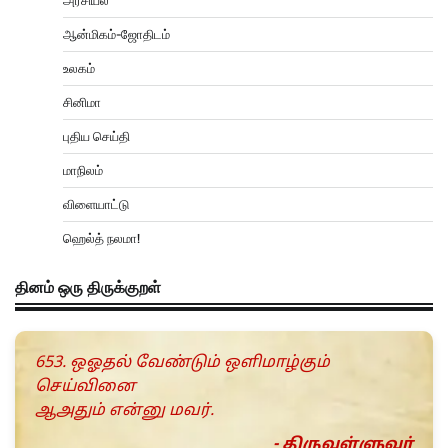
அரசியல்
ஆன்மிகம்-ஜோதிடம்
உலகம்
சினிமா
புதிய செய்தி
மாநிலம்
விளையாட்டு
ஹெல்த் நலமா!
தினம் ஒரு திருக்குறள்
653. ஒஓதல் வேண்டும் ஒளிமாழ்கும்
செய்வினை
ஆஅதும் என்னு மவர்.
- திருவள்ளுவர்