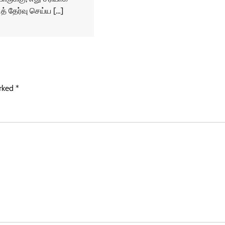
ித் தேர்வு செய்ய […]
arked
*