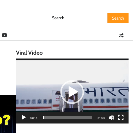
Search
for:
Viral Video
Video
Player
00:00
03:54