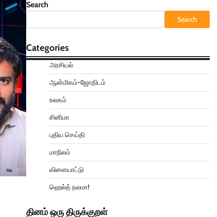
Search
Search
Categories
அரசியல்
ஆன்மிகம்-ஜோதிடம்
உலகம்
சினிமா
புதிய செய்தி
மாநிலம்
விளையாட்டு
ஹெல்த் நலமா!
தினம் ஒரு திருக்குறள்