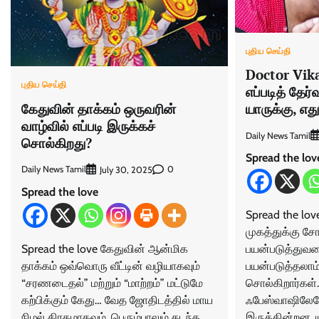
புதிய செய்தி
Doctor Vika
புதிய செய்தி
எப்படித் தேர
கேதுவின் தாக்கம் ஒருவரின்
யாருக்கு, எத
வாழ்வில் எப்படி இருக்கச்
Daily News Tamil
சொல்கிறது?
Spread the lov
Daily News Tamil
0
July 30, 2025
Spread the love
Spread the lov
முகத்துக்கு சோ
Spread the love கேதுவின் ஆன்மிக
பயன்படுத்துவத
தாக்கம் ஒவ்வொரு வீட்டின் வழியாகவும்
பயன்படுத்தலாம
“சரணடைதல்” மற்றும் “மாற்றம்” மட்டுமே
சொல்கிறார்கள்
கற்பிக்கும் கேது… வேத ஜோதிடத்தில் மாய
ஃபேஸ்வாஷிலேயே
நிழல் கிரகமாகவும், பெரும்பாலும் கடந்த
இருக்கின்றன. ய