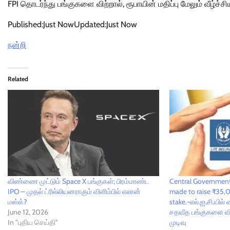
FPI தொடர்ந்து பங்குகளை விற்றால், ரூபாயின் மதிப்பு மேலும் வீழ்ச்
Published:
Just Now
Updated:
Just Now
நன்றி
Related
விண்ணை முட்டும் Space X பங்குகள்; பிரம்மாண்ட
Central Government 
IPO – முதல் ட்ரில்லியனராகும் விளிம்பில் எலான்
made to raise ₹35,0
மஸ்க்?
stake.-எல்.ஐ.சி.யில
June 12, 2026
சதவீத பங்குகளை வி
In "புதிய செய்தி"
முடிவு