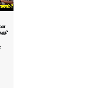
மான
ுது?
0