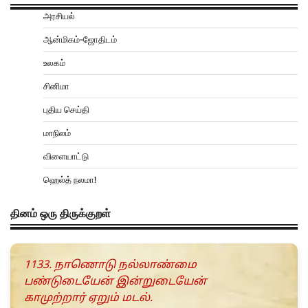
அரசியல்
ஆன்மிகம்-ஜோதிடம்
உலகம்
சினிமா
புதிய செய்தி
மாநிலம்
விளையாட்டு
ஹெல்த் நலமா!
தினம் ஒரு திருக்குறள்
1133. நாணொடு நல்லாண்மை
பண்டுடையேன் இன்றுடையேன்
காமுற்றார் ஏறும் மடல்.