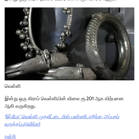
வெள்ளி
இன்று ஒரு கிராம் வெள்ளியின் விலை ரூ.201 ஆக விற்பனை
ஆகி வருகிறது.
‘இப்போ’ வெள்ளி முதலீட்டை மிஸ் பண்ணீடாதீங்க; அப்புறம்
வருத்தப்படுவீங்க!
நன்றி