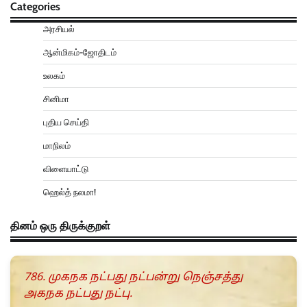
Categories
அரசியல்
ஆன்மிகம்-ஜோதிடம்
உலகம்
சினிமா
புதிய செய்தி
மாநிலம்
விளையாட்டு
ஹெல்த் நலமா!
தினம் ஒரு திருக்குறள்
786. முகநக நட்பது நட்பன்று நெஞ்சத்து
அகநக நட்பது நட்பு.