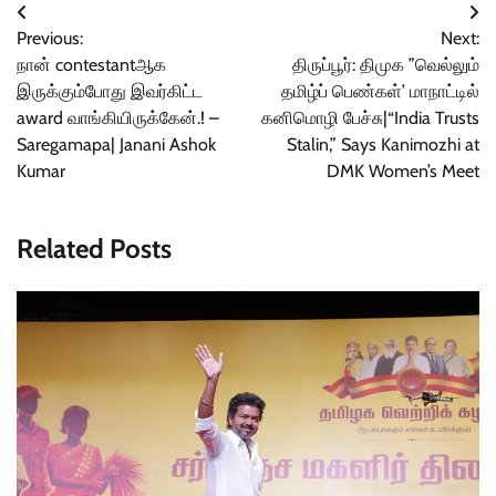
Post
Previous:
Next:
navigation
நான் contestantஆக
திருப்பூர்: திமுக ”வெல்லும்
இருக்கும்போது இவர்கிட்ட
தமிழ்ப் பெண்கள்’ மாநாட்டில்
award வாங்கியிருக்கேன்.! –
கனிமொழி பேச்சு|“India Trusts
Saregamapa| Janani Ashok
Stalin,” Says Kanimozhi at
Kumar
DMK Women’s Meet
Related Posts