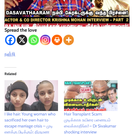
Spread the love
நன்றி
Related
I like hair: Young woman who
Hair Transplant Scam:
sacrificed her own hair to
முடிக்காக உயிரை பணையம்
escape marriage crisis – முடி
வைக்காதீங்க! – Dr Sivakumar
எனக்கு பிடிக்கும்: திருமண
shocking interview