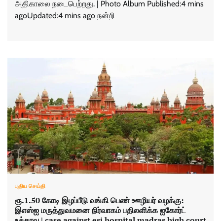
அதிகாலை நடைபெற்றது‌. | Photo Album Published:4 mins
agoUpdated:4 mins ago நன்றி
புதிய செய்தி
ரூ.1.50 கோடி இழப்பீடு வங்கி பெண் ஊழியர் வழக்கு:
இஎஸ்ஐ மருத்துவமனை நிர்வாகம் பதிலளிக்க ஐகோர்ட்
உத்தரவு | case against esi hospital madras high court