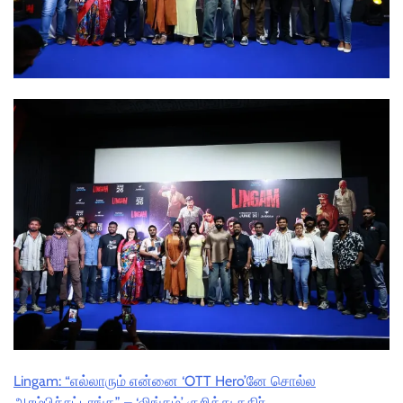
Lingam: “எல்லாரும் என்னை ‘OTT Hero’னே சொல்ல
ஆரம்பிச்சுட்டாங்க” – ‘லிங்கம்’ குறித்து கதிர்