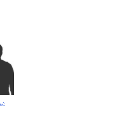
்
லம்