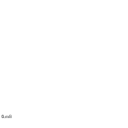
ே போலி