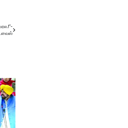
வரல.!”-
ட்வைஸ்