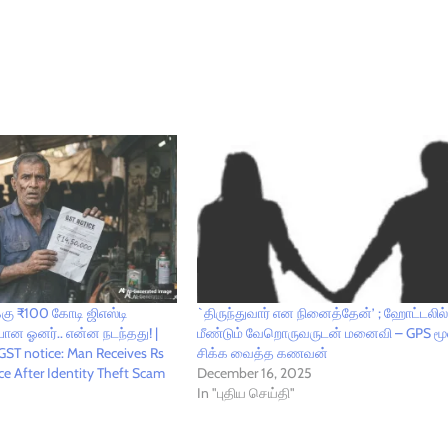
்கு ₹100 கோடி ஜிஎஸ்டி
`திருந்துவார் என நினைத்தேன்’ ; ஹோட்டலில
போன ஓனர்.. என்ன நடந்தது! |
மீண்டும் வேறொருவருடன் மனைவி – GPS மூ
GST notice: Man Receives Rs
சிக்க வைத்த கணவன்
e After Identity Theft Scam
December 16, 2025
In "புதிய செய்தி"