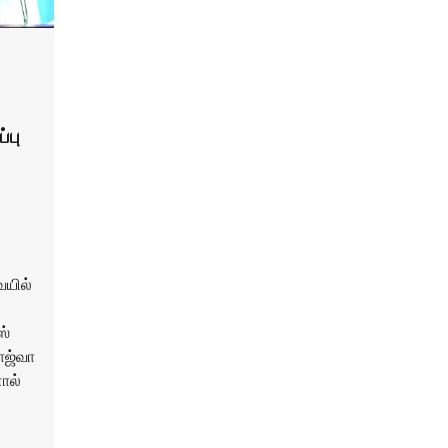
்பு
ையில்
ஸ்
பாஜ்வா
னால்