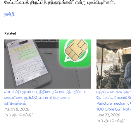
லேப்டாப்பைத் திருப்பித் தந்துடுங்கள்” என்று புலம்பியுள்ளார்.
நன்றி
Related
வாட்ஸ்அப் மூலம் உயர் நீதிமன்ற பெண் நீதிபதியிடம்
பஞ்சர் கடைக்காரருக
கைவரிசை; ரூ.6.02 லட்சம் பறித்த சைபர்
நோட்டீஸ்.. அரண்டு 
கிரிமினல்கள்
Puncture mechanic 
March 8, 2026
100 Crore GST Notic
In "புதிய செய்தி"
June 22, 2026
In "புதிய செய்தி"