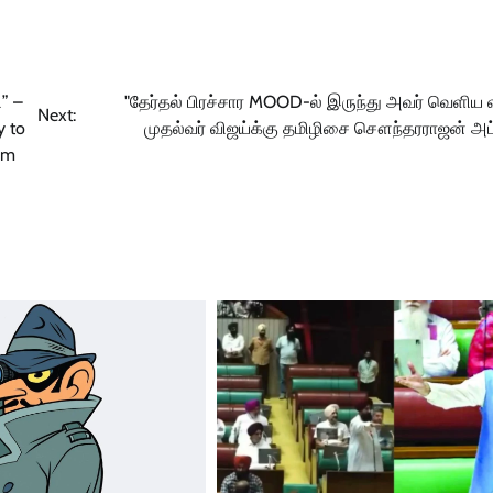
ி” –
"தேர்தல் பிரச்சார MOOD-ல் இருந்து அவர் வெளிய 
Next:
y to
முதல்வர் விஜய்க்கு தமிழிசை சௌந்தரராஜன் அ
am