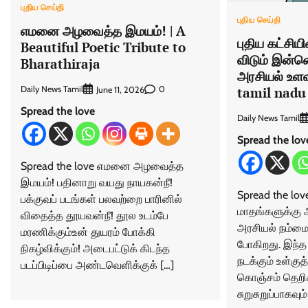
புதிய செய்தி
புதிய செய்தி
எமனை அழவைத்த இமயம்! | A
புதிய கட்சிய
Beautiful Poetic Tribute to
விடும் இன்னொ
Bharathiraja
அரசியல் உளவ
tamil nadu 
Daily News Tamil
0
June 11, 2026
Spread the love
Daily News Tamil
Spread the lov
Spread the love எமனை அழவைத்த
இமயம்! பதினாறு வயது நாயகன்நீ!
Spread the lov
பக்குவப் படங்கள் பலவற்றை பாரினில்
மாதங்களுக்கு அ
விதைத்த தூயவன்நீ! தூல உடம்பே
அரசியல் நம்மை
மரணிக்கும்உன் துயரம் போக்கி
போகிறது. இந்த 
நிகழ்விக்கும்! அடைபட்டுக் கிடந்த
நடக்கும் உள்கு
படப்பிடிப்பை அண்டவெளிக்குக் […]
கொஞ்சம் தெறி
சுறுசுறுப்பாகவும