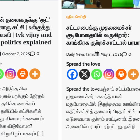
புதிய செய்தி
ின் தலைவருக்கு ‘ரூட்’
ரு கட்சி | உள்குத்து
சட்டசபைக்கு முதலமைச்சர்
ாளி | tvk vijay and
குடிபோதையில் வருகிறார்:
politics explained
காங்கிரசு குற்றச்சாட்டால் பரபரப
0
October 7, 2025
Daily News Tamil
0
May 2, 2026
e
Spread the love
e அடுத்த சில
Spread the loveபஞ்சாப் சட்டப்பேரவ
னல் பறக்கும் தேர்தல்
முதலமைச்சர் பகவந்த் மான்
 தகிக்க வைக்கப்
மதுபோதையில் இருந்ததாக காங்கிர
தகிப்பில் கட்சிகளில்
எதிர்க்கட்சித் தலைவர் பிரதாப் சிங் 
த்து விவகாரங்களையும்
கடுமையாக குற்றம் சாட்டினார். இத
க்க விடுவோமா?
அவையில் பரபரப்பு ஏற்பட்டது. நன்றி
் விறுவிறுப்பாகவும் […]