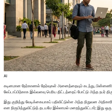
AI
கடினமான நேர்காணல் தேர்வுகள் அனைத்தையும் கடந்து, பின்
லேப்டாப்பிற்காக இவ்வளவு பெரிய திட்டத்தைப் போட்டு அந்த நபர் திரு
இது குறித்து வேடிக்கையாகப் பதிவிட்டுள்ள அந்த நிறுவன அதி
என நிரூபித்துவிட்டுத் தடயமே இல்லாமல் மறைந்துவிட்டார்; இது ஒர