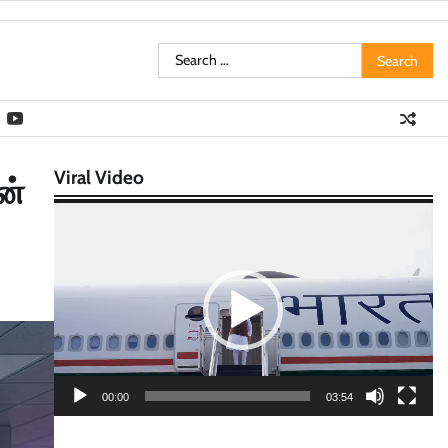
Search
for:
Viral Video
ன்
Video
Player
00:00
03:54