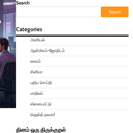
Search
Search
Categories
அரசியல்
ஆன்மிகம்-ஜோதிடம்
உலகம்
சினிமா
புதிய செய்தி
மாநிலம்
விளையாட்டு
ஹெல்த் நலமா!
தினம் ஒரு திருக்குறள்