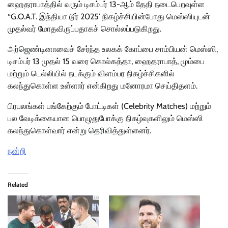
ஹைதராபாத்தில் வரும் டிசம்பர் 13-ஆம் தேதி நடைபெறவுள்ள
“G.O.A.T. இந்தியா டூர் 2025′ நிகழ்ச்சியின்போது மெஸ்ஸியுடன்
முதல்வர் மோதவிருப்பதாகச் சொல்லப்படுகிறது.
அர்ஜெண்டினாவைச் சேர்ந்த உலகக் கோப்பை சாம்பியன் மெஸ்ஸி,
டிசம்பர் 13 முதல் 15 வரை கொல்கத்தா, ஹைதராபாத், மும்பை
மற்றும் டெல்லியில் நடக்கும் விளம்பர நிகழ்ச்சிகளில்
கலந்துகொள்ள உள்ளார் என்கிறது மனோரமா செய்திதளம்.
பிரபலங்கள் பங்கேற்கும் போட்டிகள் (Celebrity Matches) மற்றும்
பல வேடிக்கையான பொழுதுபோக்கு நிகழ்வுகளிலும் மெஸ்ஸி
கலந்துகொள்வார் என்று தெரிவித்துள்ளனர்.
நன்றி
Related