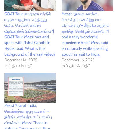
GOAT Tour: ஹைதராபாத்தில்
Messi: “இங்கு எனக்கு
ராகுல் காந்தியை சந்தித்து
மிகச்சிறப்பான அனுபவம்
பேசிய மெஸ்ஸி; வைரல்
கிடைத்தது”- இந்திய வருகை
வீடியோவின் பின்னணி என்ன?|
குறித்து நெகிழும் மெஸ்ஸி | “I
GOAT Tour: Messi met and
had a truly wonderful
spoke with Rahul Gandhi in
experience here,” Messi said
Hyderabad; What is the
emotionally while speaking
background of the viral video?
about his visit to India.
December 14, 2025
December 16, 2025
In "புதிய செய்தி"
In "புதிய செய்தி"
Messi Tour of India:
கொல்கத்தா குழறுபடிகள் –
இந்திய கால்பந்து கூட்டமைப்பு
விளக்கம் | Messi Chaos in
Kolkata: Thousands of Fans