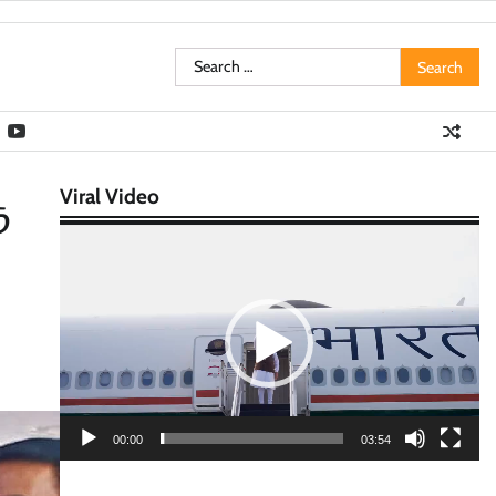
Search
for:
Viral Video
ு
Video
Player
00:00
03:54