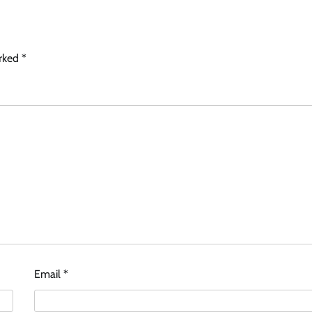
arked
*
Email
*