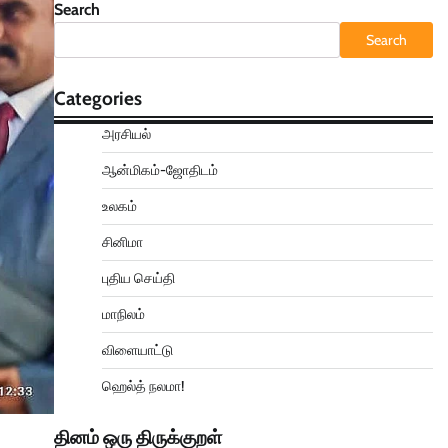
Search
Search
Categories
அரசியல்
ஆன்மிகம்-ஜோதிடம்
உலகம்
சினிமா
புதிய செய்தி
மாநிலம்
விளையாட்டு
ஹெல்த் நலமா!
தினம் ஒரு திருக்குறள்