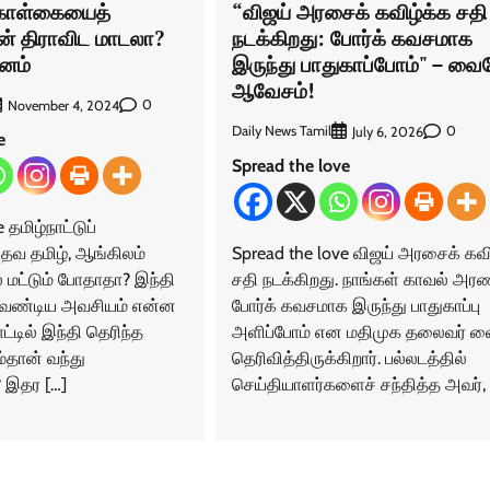
“விஜய் அரசைக் கவிழ்க்க சதி
கொள்கையைத்
நடக்கிறது: போர்க் கவசமாக
ன் திராவிட மாடலா?
இருந்து பாதுகாப்போம்" – வ
னம்
ஆவேசம்!
0
November 4, 2024
Daily News Tamil
0
July 6, 2026
e
Spread the love
 தமிழ்நாட்டுப்
Spread the love விஜய் அரசைக் கவி
தவ தமிழ், ஆங்கிலம்
சதி நடக்கிறது. நாங்கள் காவல் அர
ல் மட்டும் போதாதா? இந்தி
போர்க் கவசமாக இருந்து பாதுகாப்பு
 வேண்டிய அவசியம் என்ன
அளிப்போம் என மதிமுக தலைவர் 
ட்டில் இந்தி தெரிந்த
தெரிவித்திருக்கிறார். பல்லடத்தில்
்தான் வந்து
செய்தியாளர்களைச் சந்தித்த அவர், 
? இதர […]