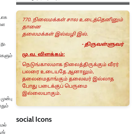
ியாக
770. நிலைமக்கள் சால உடைத்தெனினும்
ள்ள
தானை
தலைமக்கள் இல்வழி இல்.
து.
- திருவள்ளுவர்
மு.வ. விளக்கம்:
ிகளும்
நெடுங்காலமாக நிலைத்திருக்கும் வீரர்
பலரை உடையதே ஆனாலும்,
தலைமைதாங்கும் தலைவர் இல்லாத
போது படைக்குப் பெருமை
இல்லையாகும்.
முன்பு
தும்
social Icons
ாமல்
ிங்