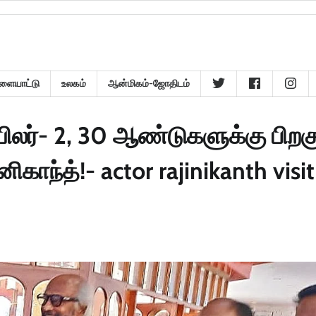
ளையாட்டு
உலகம்
ஆன்மிகம்-ஜோதிடம்
யிலர்- 2, 30 ஆண்டுகளுக்கு பிறக
காந்த்!- actor rajinikanth visit