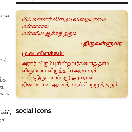
றாமல்
692. மன்னர் விழைப விழையாமை
மன்னரால்
மன்னிய ஆக்கந் தரும்.
- திருவள்ளுவர்
மு.வ. விளக்கம்:
யின்
அரசர் விரும்புகின்றவர்களைத் தாம்
விரும்பாமலிருத்தல் (அரசரைச்
சார்ந்திருப்பவர்க்கு) அரசரால்
ந்த
நிலையான ஆக்கத்தைப் பெற்றுத் தரும்.
தை
்கைக்
social Icons
ெண்ட்,
ிசி