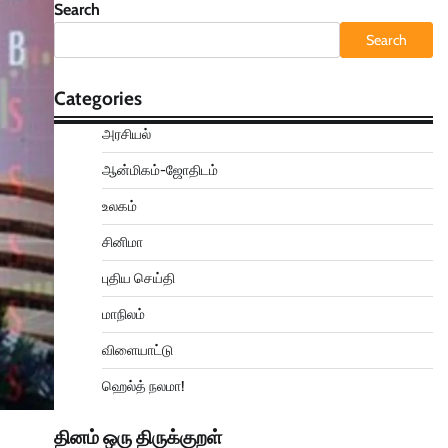
Search
Search
Categories
அரசியல்
ஆன்மிகம்-ஜோதிடம்
உலகம்
சினிமா
புதிய செய்தி
மாநிலம்
விளையாட்டு
ஹெல்த் நலமா!
தினம் ஒரு திருக்குறள்