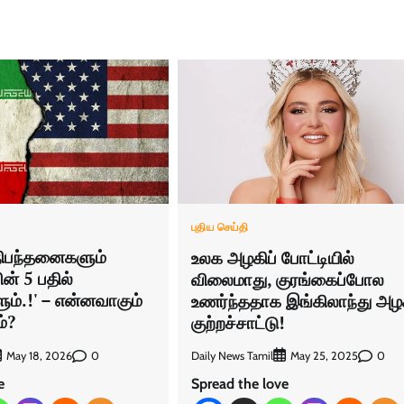
புதிய செய்தி
நிபந்தனைகளும்
உலக அழகிப் போட்டியில்
ன் 5 பதில்
விலைமாது, குரங்கைப்போல
ம்.!' – என்னவாகும்
உணர்ந்ததாக இங்கிலாந்து அழ
ம்?
குற்றச்சாட்டு!
0
Daily News Tamil
0
May 18, 2026
May 25, 2025
e
Spread the love