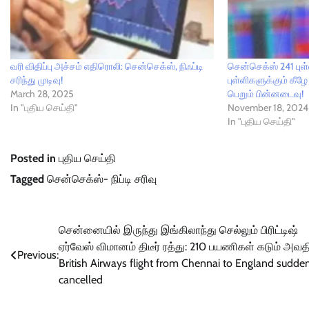
வரி விதிப்பு அச்சம் எதிரொலி: சென்செக்ஸ், நிஃப்டி
சென்செக்ஸ் 241 புள்
சரிந்து முடிவு!
புள்ளிகளுக்கும் கீழே
March 28, 2025
பெறும் பின்னடைவு!
In "புதிய செய்தி"
November 18, 2024
In "புதிய செய்தி"
Posted in
புதிய செய்தி
Tagged
சென்செக்ஸ்- நிப்டி சரிவு
Post
சென்னையில் இருந்து இங்கிலாந்து செல்லும் பிரிட்டிஷ்
ஏர்வேஸ் விமானம் திடீர் ரத்து: 210 பயணிகள் கடும் அவதி
navigation
Previous:
British Airways flight from Chennai to England sudde
cancelled