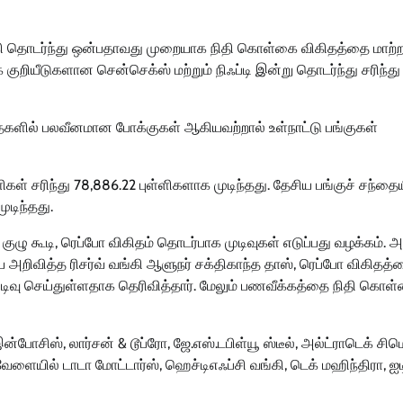
வங்கி தொடர்ந்து ஒன்பதாவது முறையாக நிதி கொள்கை விகிதத்தை மாற்
 குறியீடுகளான சென்செக்ஸ் மற்றும் நிஃப்டி இன்று தொடர்ந்து சரிந்து
தைகளில் பலவீனமான போக்குகள் ஆகியவற்றால் உள்நாட்டு பங்குகள்
ிகள் சரிந்து 78,886.22 புள்ளிகளாக முடிந்தது. தேசிய பங்குச் சந்தை
ுடிந்தது.
ுழு கூடி, ரெப்போ விகிதம் தொடர்பாக முடிவுகள் எடுப்பது வழக்கம். அ
றிவித்த ரிசர்வ் வங்கி ஆளுநர் சக்திகாந்த தாஸ், ரெப்போ விகிதத்
ுடிவு செய்துள்ளதாக தெரிவித்தார். மேலும் பணவீக்கத்தை நிதி கொள
இன்போசிஸ், லார்சன் & டூப்ரோ, ஜே.எஸ்.டபிள்யூ ஸ்டீல், அல்ட்ராடெக் சிம
ேளையில் டாடா மோட்டார்ஸ், ஹெச்டிஎஃப்சி வங்கி, டெக் மஹிந்திரா, ஐட