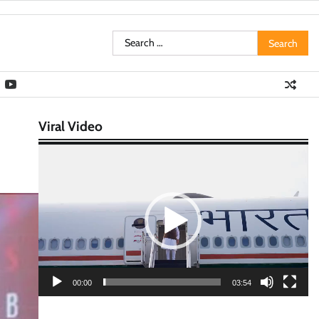
Search
for:
Viral Video
Video
Player
00:00
03:54