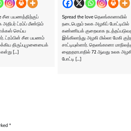
e சீன பயணத்திற்குப்
Spread the love தெலங்கானாவில்
 அதிபர் ட்ரம்ப் மீண்டும்
நடைபெறும் உலக அழகிப் போட்டியில்
போக்கஸ் செய்ய
கண்ணியக் குறைவாக நடத்தப்படுவ
். ட்ரம்பின் சீன பயணம்
இங்கிலாந்து அழகி மில்லா மேகி குற்
ுக்கிய திருப்புமுனையைக்
சாட்டியுள்ளார். தெலங்கானா மாநிலத்
என்று […]
ஹைதராபாதில் 72 ஆவது உலக அழகி
போட்டி […]
arked
*