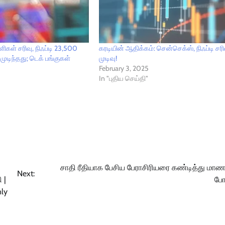
ளிகள் சரிவு, நிஃப்டி 23,500
கரடியின் ஆதிக்கம்: சென்செக்ஸ், நிஃப்டி சர
 முடிந்தது; டெக் பங்குகள்
முடிவு!
February 3, 2025
In "புதிய செய்தி"
சாதி ரீதியாக பேசிய பேராசிரியரை கண்டித்து மாண
Next:
 |
போ
nly