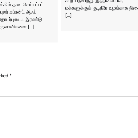
கூறப்படுகிறது. இந்நிலையில்,
க்கில் தடைசெய்யப்பட்ட
மக்களுக்குக் குடிநீரே வழங்காத நில
ுலர் ஃப்ரன்ட் ஆஃப்
[…]
தொடர்புடைய இரண்டு
்றவாளிகளை […]
arked
*