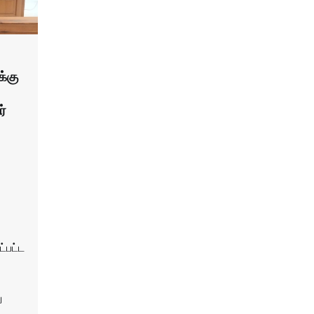
க்கு
ர்
ட்பட்ட
ு