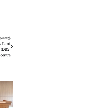
மூளைத்
: Tamil
n (DBS)
 centre