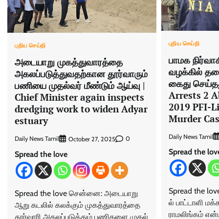
புதிய செய்தி
புதிய செய்தி
பாமக நிர்வா
அடையாறு முகத்துவாரத்தை
வழக்கில் 
அகலப்படுத்துவதற்கான தூர்வாரும்
கைது செய்தத
பணியை முதல்வர் மீண்டும் ஆய்வு |
Arrests 2 A
Chief Minister again inspects
2019 PFI-
dredging work to widen Adyar
Murder Ca
estuary
Daily News Tamil
Daily News Tamil
0
October 27, 2025
Spread the lov
Spread the love
Spread the lov
Spread the love சென்னை: அடை​யாறு
ல் பாட்டாளி மக்
ஆறு கடலில் கலக்​கும் முகத்​து​வாரத்தை
ராமலிங்கம் என
தூர்​வாரி அகலப்​படுத்​தும் பணி​களை முதல்​