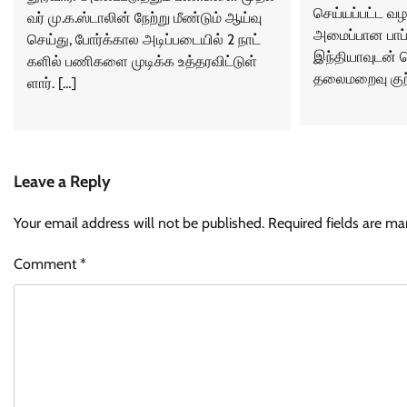
செய்யப்பட்ட வழ
வர் மு.க.ஸ்​டா​லின் நேற்று மீண்​டும் ஆய்வு
அமைப்பான பாப்ப
செய்​து, போர்க்​கால அடிப்​படை​யில் 2 நாட்​
இந்தியாவுடன் 
களில் பணி​களை முடிக்க உத்​தர​விட்​டுள்​
தலைமறைவு குற
ளார். […]
Leave a Reply
Your email address will not be published.
Required fields are m
Comment
*