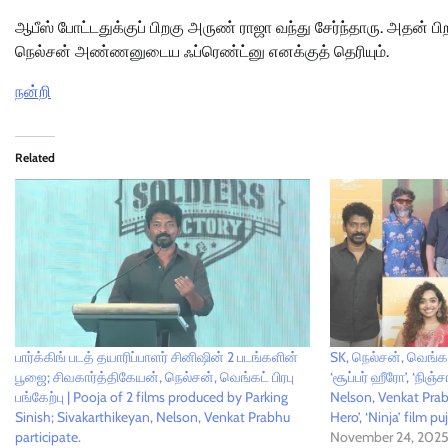
ஆபீஸ் போட்டதுக்குப் பிறகு அருண் ராஜா வந்து சேர்ந்தாரு. அதன் பிற
நெல்சன் அண்ணனுடைய ஃப்ரெண்ட்னு எனக்குத் தெரியும்.
நன்றி
Related
பார்க்கிங் படத் தயாரிப்பாளர் சினிஷின் 2 படங்களின்
SK, நெல்சன், வெங்கட் 
பூஜை; சிவகார்த்திகேயன், நெல்சன், வெங்கட் பிரபு
‘சூப்பர் ஹீரோ’, ‘நிஞ
பங்கேற்பு | Pooja of 2 films produced by Parking
Nelson, Venkat Prabh
Sinish; Sivakarthikeyan, Nelson, Venkat Prabhu
Hero’, ‘Ninja’ film p
participate.
November 24, 202