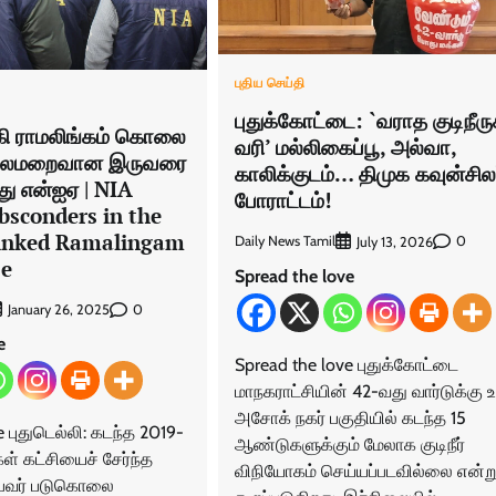
புதிய செய்தி
புதுக்கோட்டை: `வராத குடிநீரு
கி ராமலிங்கம் கொலை
வரி’ மல்லிகைப்பூ, அல்வா,
தலைமறைவான இருவரை
காலிக்குடம்… திமுக கவுன்சில
ு என்ஐஏ | NIA
போராட்டம்!
bsconders in the
Linked Ramalingam
Daily News Tamil
0
July 13, 2026
se
Spread the love
0
January 26, 2025
e
Spread the love புதுக்கோட்டை
மாநகராட்சியின் 42-வது வார்டுக்கு உ
அசோக் நகர் பகுதியில் கடந்த 15
e புதுடெல்லி: கடந்த 2019-
ஆண்டுகளுக்கும் மேலாக குடிநீர்
கள் கட்சியைச் சேர்ந்த
விநியோகம் செய்யப்படவில்லை என்ற
்பவர் படுகொலை