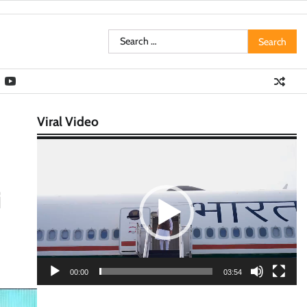
Search
for:
Viral Video
Video
Player
i
00:00
03:54