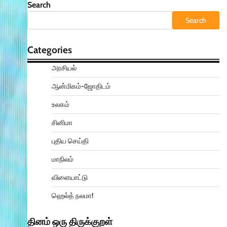
Search
Search
Categories
அரசியல்
ஆன்மிகம்-ஜோதிடம்
உலகம்
சினிமா
புதிய செய்தி
மாநிலம்
விளையாட்டு
ஹெல்த் நலமா!
தினம் ஒரு திருக்குறள்