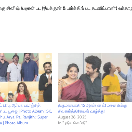
கு சினிஷ் (பலூன் பட இயக்குநர் & பார்க்கிங் பட தயாரிப்பாளர்) வந்தார
பிரபு, ஆர்யா, பா.ரஞ்சித்;
திருமணமாகி 15 ஆண்டுகள்! மனைவிக்கு
்சா’ பட பூஜை | Photo Album | SK,
சிவகார்த்திகேயன் வாழ்த்து!
u, Arya, Pa. Ranjith; ‘Super
August 28, 2025
uja | Photo Album
In "புதிய செய்தி"
5