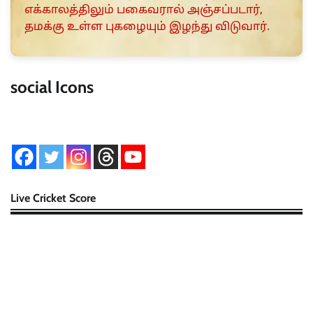
எக்காலத்திலும் பகைவரால் அஞ்சப்படார்,
தமக்கு உள்ள புகழையும் இழந்து விடுவார்.
social Icons
Live Cricket Score