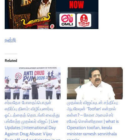
நன்றி
Related
சர்வதேச போதைப்பொருள்
முதல்வர் விஜய்யுடன் சந்திப்பு;
எதிர்ப்பு தினம்: விழிப்புணர்வு
ஆபரேஷன் ‘Toofan’ என்றால்
ஓட்டத்தைத் தொடங்கி வைத்து
என்ன? – கேரள அமைச்சர்
பங்கேற்ற முதல்வர் விஜய் | Live
ரமேஷ் சென்னிதாலா | what is
Updates | International Day
Operation toofan, kerala
Against Drug Abuse: Vijay
minister ramesh sennithala
flags off and participates in an
speaks