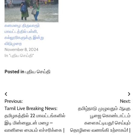
அவ்வப்போது மழை பெய்து
வருகிறது. இந்நிலையில், நேற்று
முன்தினம் காலை முதலே கடும்
வெயில் வாட்டி வதைத்தது.
புழுக்கமும் அதிகமாக
கனமழை: திருவாரூர்
இருந்ததால் பொது மக்கள்
மாவட்டத்தில் பள்ளி,
அவதிப் பட்டனர். திடீரென…
கல்லூரிகளுக்கு இன்று
விடுமுறை
November 8, 2024
In "புதிய செய்தி"
Posted in
புதிய செய்தி
Post
Previous:
Next:
navigation
Tamil Live Breaking News:
தமிழ்நாடு முழுவதும் ஆயுத
தமிழகத்தில் 22 மாவட்டங்களில்
பூஜை கொண்டாட்டம்
இடி மின்னலுடன் மழை –
களைகட்டியது! செய்யும்
வானிலை மையம் எச்சரிக்கை |
தொழிலை வணங்கி உற்சாகம்! |