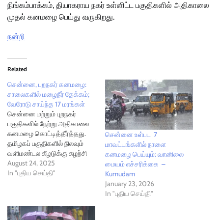
நிங்கம்பாக்கம், தியாகராய நகர் உள்ளிட்ட பகுதிகளில் அதிகாலை
முதல் கனமழை பெய்து வருகிறது.
நன்றி
Related
சென்னை, புறநகர் கனமழை:
சாலைகளில் மழைநீர் தேக்கம்;
வேரோடு சாய்ந்த 17 மரங்கள்
சென்னை மற்றும் புறநகர்
பகுதிகளில் நேற்று அதிகாலை
கனமழை கொட்டித்தீர்த்தது.
சென்னை உள்பட 7
தமிழகப் பகுதிகளில் நிலவும்
மாவட்டங்களில் நாளை
வளிமண்டல கீழடுக்கு சுழற்சி
கனமழை பெய்யும்: வானிலை
காரணமாக, தமிழகத்தில்
August 24, 2025
மையம் எச்சரிக்கை –
கடந்த சில நாட்களாக
In "புதிய செய்தி"
Kumudam
ஆங்காங்கே மழை பெய்து
January 23, 2026
வருகிறது. குறிப்பாக காஞ்சிபுரம்,
In "புதிய செய்தி"
செங்கல்பட்டு, திருவள்ளூர்,
சென்னை மாவட்டங்களில்