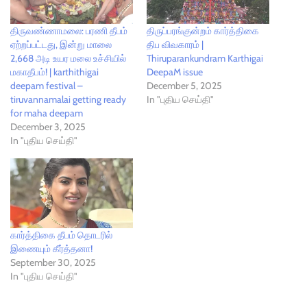
திருவண்ணாமலை: பரணி தீபம்
திருப்பரங்குன்றம் கார்த்திகை
ஏற்றப்பட்டது, இன்று மாலை
திப விவகாரம் |
2,668 அடி உயர மலை உச்சியில்
Thiruparankundram Karthigai
மகாதீபம்! | karthithigai
DeepaM issue
deepam festival –
December 5, 2025
tiruvannamalai getting ready
In "புதிய செய்தி"
for maha deepam
December 3, 2025
In "புதிய செய்தி"
கார்த்திகை தீபம் தொடரில்
இணையும் கீர்த்தனா!
September 30, 2025
In "புதிய செய்தி"