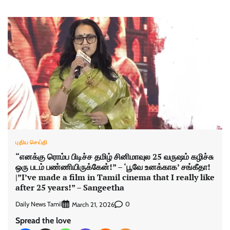
புதிய செய்தி
“எனக்கு ரொம்ப பிடிச்ச தமிழ் சினிமாவுல 25 வருஷம் கழிச்சு
ஒரு படம் பண்ணியிருக்கேன்!” – ‘பூவே உனக்காக’ சங்கீதா!
|”I’ve made a film in Tamil cinema that I really like
after 25 years!” – Sangeetha
Daily News Tamil
0
March 21, 2026
Spread the love