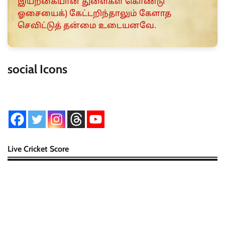
இயற்கையான துளைகள் கொண்டு
ஓசையைக்) கேட்டறிந்தாலும் கேளாத
செவிட்டுத் தன்மை உடையனவே.
social Icons
Live Cricket Score