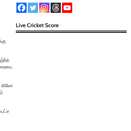
Live Cricket Score
்கு
ழ்ந்த
 கரையை
0 கிலோ
ம்
கபட்ச