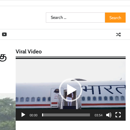
Search
for:
Viral Video
கு
Video
Player
00:00
03:54