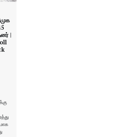
ிமுக
45
னர் |
oll
tk
க்கு
ரத்து
அமோக
து