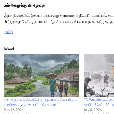
பள்ளிகளுக்கு விடுமுறை
இந்த நிலையில், தொடர் கனமழை காரணமாக நீலகிரி மாவட்டம், கூடலூர
விடுமுறை அளித்து மாவட்ட ஆட்சியர் லட்சுமி பவ்யா தண்ணீரு உத்தரவ
நன்றி
Related
வார இறுதியில் தென்மேற்கு பருவமழை தொடங்கும்:
TN Weather: தமிழக
வானிலை ஆய்வு மையம் – Kumudam
வாய்ப்பு? லேட்டஸ்ட் 
May 12, 2026
July 6, 2026