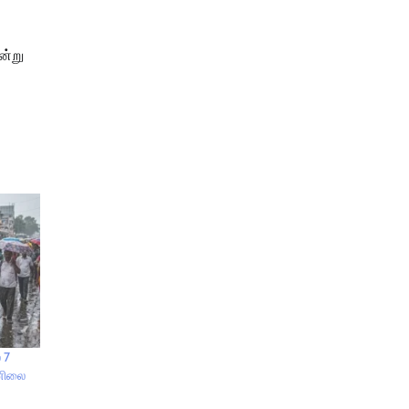
ன்று
 7
ானிலை