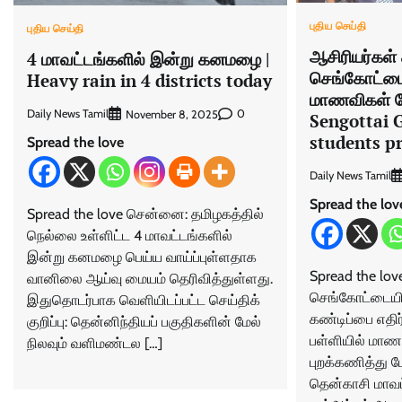
புதிய செய்தி
புதிய செய்தி
ஆசிரியர்கள் 
4 மாவட்டங்களில் இன்று கனமழை |
செங்கோட்டை 
Heavy rain in 4 districts today
மாணவிகள் போ
Daily News Tamil
0
November 8, 2025
Sengottai G
students p
Spread the love
Daily News Tamil
Spread the lov
Spread the love சென்னை: தமிழகத்​தில்
நெல்லை உள்​ளிட்ட 4 மாவட்​டங்​களில்
இன்று கனமழை பெய்ய வாய்ப்​புள்​ள​தாக
Spread the lov
வானிலை ஆய்வு மையம் தெரி​வித்​துள்​ளது.
செங்கோட்டையில
இதுதொடர்​பாக வெளி​யிடப்பட்ட செய்​திக்​
கண்டிப்பை எதிர
குறிப்​பு: தென்​னிந்​தி​யப் பகு​தி​களின் மேல்
பள்ளியில் மாண
நில​வும் வளிமண்டல […]
புறக்கணித்து போ
தென்காசி மாவட