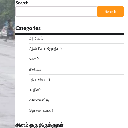
Search
Search
Categories
அரசியல்
ஆன்மிகம்-ஜோதிடம்
உலகம்
சினிமா
புதிய செய்தி
மாநிலம்
விளையாட்டு
ஹெல்த் நலமா!
தினம் ஒரு திருக்குறள்