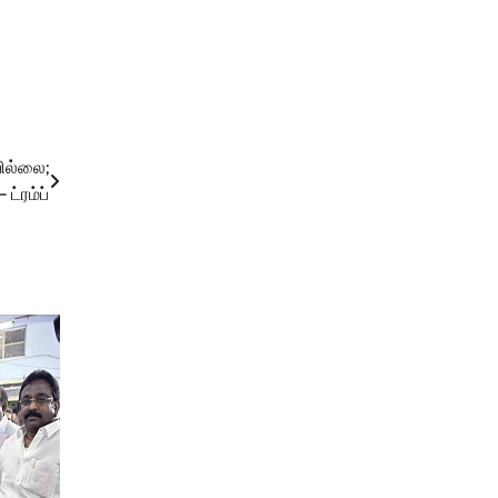
வில்லை;
ட்ரம்ப்