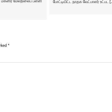
 மகளிர் மேல்நிலைப் பள்ளி
போட்டியிட்ட நாதக வேட்பாளர் உட்பட [
arked
*