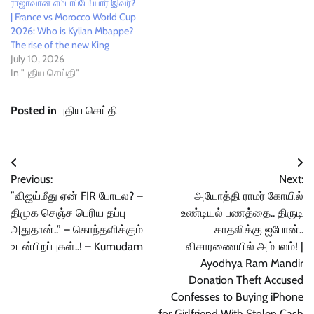
ராஜாவான எம்பாப்பே! யார் இவர்?
| France vs Morocco World Cup
2026: Who is Kylian Mbappe?
The rise of the new King
July 10, 2026
In "புதிய செய்தி"
Posted in
புதிய செய்தி
Post
Previous:
Next:
navigation
”விஜய்மீது ஏன் FIR போடல? –
அயோத்தி ராமர் கோயில்
திமுக செஞ்ச பெரிய தப்பு
உண்டியல் பணத்தை.. திருடி
அதுதான்..” – கொந்தளிக்கும்
காதலிக்கு ஐபோன்..
உடன்பிறப்புகள்..! – Kumudam
விசாரணையில் அம்பலம்! |
Ayodhya Ram Mandir
Donation Theft Accused
Confesses to Buying iPhone
for Girlfriend With Stolen Cash