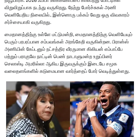
நியூயார்க்: 2026 ஃபிபா உலகக்கோப்பை கால்பந்து போட்டிகள்
விறுவிறுப்பாக நடந்து வருகிறது. நேற்று போர்ச்சுகல் அணி
வெளியேறிய நிலையில்.. இன்னொரு பக்கம் வேறு ஒரு விவகாரம்
சர்ச்சையாகி வருகிறது.
மைதானத்திற்கு உள்ளே மட்டுமன்றி, மைதானத்திற்கு வெளியேயும்
பெரும் பரபரப்பான சம்பவங்கள் அரங்கேறி வருகின்றன. பிரான்ஸ்
அணியின் கேப்டனும் நட்சத்திர வீரருமான கிலியன் எம்பாப்பே
மற்றும் பராகுவே நாட்டின் பெண் நாடாளுமன்ற உறுப்பினர்
செலாஸ்டி அமரில்லா ஆகிய இருவருக்கும் இடையே சமூக
வலைதளங்களில் கடுமையான வார்த்தைப் போர் வெடித்துள்ளது.