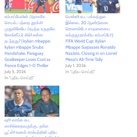
எம்பாப்பேவின் அநாகரீக
மெஸ்ஸி கூட பக்கத்துல
செயல்.. பந்தை தூக்கி
இல்லை.. 20 ஆண்டுகால
முதுகிலேயே அடித்த உருகுவே
ரொனால்டோ சாதனையை
கோல்கீப்பர் கில்! என்ன
சுக்குநூறாக்கிய எம்பாப்பே! |
நடந்தது? | kylian mbappe:
FIFA World Cup: Kylian
kylian mbappe Snubs
Mbappe Surpasses Ronaldo
Handshake, Paraguay
Nazário, Closing in on Lionel
Goalkeeper Loses Cool as
Messi’s All-Time Tally
France Edges 1-0 Thriller
July 1, 2026
July 5, 2026
In "புதிய செய்தி"
In "புதிய செய்தி"
ஷூ வாங்க கூட
காசில்லாதவருக்கு.. தங்க
பூட்ஸ்! உலகக் கால்பந்தின் புதிய