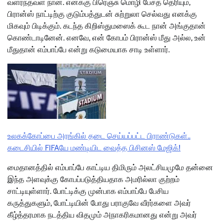
வளர்ந்தவள் நான். எனக்கு பிரெஞ்சு மொழி பேசத் தெரியும்,
பிரான்ஸ் நாட்டிற்கு குடும்பத்துடன் சுற்றுலா செல்வது எனக்கு
மிகவும் பிடிக்கும். கடந்த கிறிஸ்துமஸைக் கூட நான் அங்குதான்
கொண்டாடினேன். எனவே, என் கோபம் பிரான்ஸ் மீது அல்ல, உன்
மீதுதான் எம்பாப்பே என்று கடுமையாக சாடி உள்ளார்.
உலகக்கோப்பை அரங்கில் தடை செய்யப்பட்ட பிராண்டுகள்..
கடைசியில் FIFAயே மண்டியிட வைத்த பிசினஸ் மேஜிக்!
மைதானத்தில் எம்பாப்பே காட்டிய திமிரும் அலட்சியமுமே தன்னை
இந்த அளவுக்கு கோபப்படுத்தியதாக அமரில்லா குற்றம்
சாட்டியுள்ளார். போட்டிக்கு முன்பாக எம்பாப்பே பேசிய
கருத்துகளும், போட்டியின் போது பராகுவே வீரர்களை அவர்
கீழ்த்தரமாக நடத்திய விதமும் அநாகரிகமானது என்று அவர்