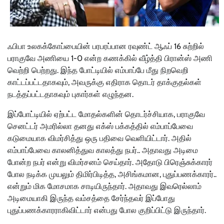
ஃபிபா உலகக்கோப்பையின் பரபரப்பான ரவுண்ட் ஆஃப் 16 சுற்றில்
பராகுவே அணியை 1-0 என்ற கணக்கில் வீழ்த்தி பிரான்ஸ் அணி
வெற்றி பெற்றது. இந்த போட்டியில் எம்பாப்பே மீது நிறவெறி
காட்டப்பட்டதாகவும், அவருக்கு எதிராக தொடர் தாக்குதல்கள்
நடத்தப்பட்டதாகவும் புகார்கள் எழுந்தன.
இப்போட்டியில் ஏற்பட்ட மோதல்களின் தொடர்ச்சியாக, பராகுவே
செனட்டர் அமரில்லா தனது எக்ஸ் பக்கத்தில் எம்பாப்பேவை
கடுமையாக விமர்சித்து ஒரு பதிவை வெளியிட்டார். அதில்
எம்பாப்பேவை காலனித்துவ காலத்து நபர்.. அதாவது அடிமை
போன்ற நபர் என்று விமர்சனம் செய்தார். அதோடு பிரெஞ்சுக்காரர்
போல நடிக்க முயலும் திமிர்பிடித்த, அசிங்கமான, புதுப்பணக்காரர்..
என்றும் மிக மோசமாக சாடியிருந்தார். அதாவது இவரெல்லாம்
அடிமையாகி இருந்த வம்சத்தை சேர்ந்தவர் இப்போது
புதுப்பணக்காரராகிவிட்டார் என்பது போல குறிப்பிட்டு இருந்தார்.