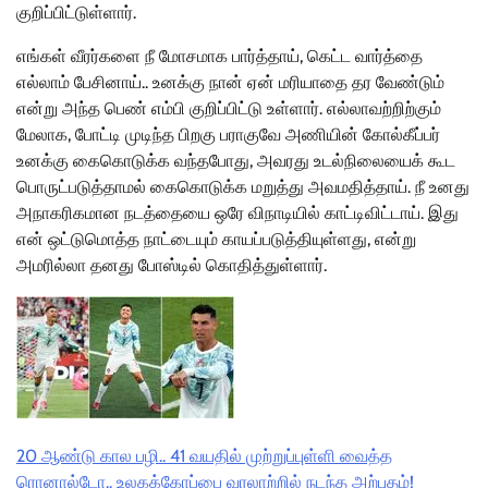
குறிப்பிட்டுள்ளார்.
எங்கள் வீரர்களை நீ மோசமாக பார்த்தாய், கெட்ட வார்த்தை
எல்லாம் பேசினாய்.. உனக்கு நான் ஏன் மரியாதை தர வேண்டும்
என்று அந்த பெண் எம்பி குறிப்பிட்டு உள்ளார். எல்லாவற்றிற்கும்
மேலாக, போட்டி முடிந்த பிறகு பராகுவே அணியின் கோல்கீப்பர்
உனக்கு கைகொடுக்க வந்தபோது, அவரது உடல்நிலையைக் கூட
பொருட்படுத்தாமல் கைகொடுக்க மறுத்து அவமதித்தாய். நீ உனது
அநாகரிகமான நடத்தையை ஒரே விநாடியில் காட்டிவிட்டாய். இது
என் ஒட்டுமொத்த நாட்டையும் காயப்படுத்தியுள்ளது, என்று
அமரில்லா தனது போஸ்டில் கொதித்துள்ளார்.
20 ஆண்டு கால பழி.. 41 வயதில் முற்றுப்புள்ளி வைத்த
ரொனால்டோ.. உலகக்கோப்பை வரலாற்றில் நடந்த அற்புதம்!