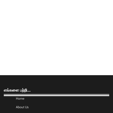
எங்களை பற்றி….
Home
About Us