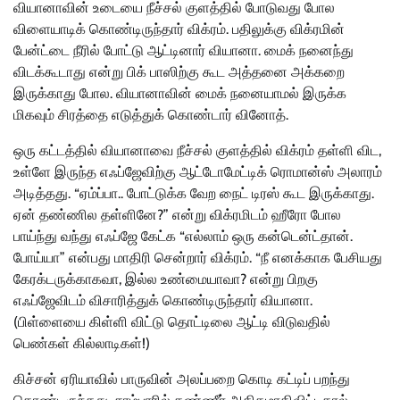
வியானாவின் உடையை நீச்சல் குளத்தில் போடுவது போல
விளையாடிக் கொண்டிருந்தார் விக்ரம். பதிலுக்கு விக்ரமின்
பேன்ட்டை நீரில் போட்டு ஆட்டினார் வியானா. மைக் நனைந்து
விடக்கூடாது என்று பிக் பாஸிற்கு கூட அத்தனை அக்கறை
இருக்காது போல. வியானாவின் மைக் நனையாமல் இருக்க
மிகவும் சிரத்தை எடுத்துக் கொண்டார் வினோத்.
ஒரு கட்டத்தில் வியானாவை நீச்சல் குளத்தில் விக்ரம் தள்ளி விட,
உள்ளே இருந்த எஃப்ஜேவிற்கு ஆட்டோமேட்டிக் ரொமான்ஸ் அலாரம்
அடித்தது. “ஏம்ப்பா.. போட்டுக்க வேற நைட் டிரஸ் கூட இருக்காது.
ஏன் தண்ணில தள்ளினே?” என்று விக்ரமிடம் ஹீரோ போல
பாய்ந்து வந்து எஃப்ஜே கேட்க “எல்லாம் ஒரு கன்டென்ட்தான்.
போய்யா” என்பது மாதிரி சென்றார் விக்ரம். “நீ எனக்காக பேசியது
கேரக்டருக்காகவா, இல்ல உண்மையாவா? என்று பிறகு
எஃப்ஜேவிடம் விசாரித்துக் கொண்டிருந்தார் வியானா.
(பிள்ளையை கிள்ளி விட்டு தொட்டிலை ஆட்டி விடுவதில்
பெண்கள் கில்லாடிகள்!)
கிச்சன் ஏரியாவில் பாருவின் அலப்பறை கொடி கட்டிப் பறந்து