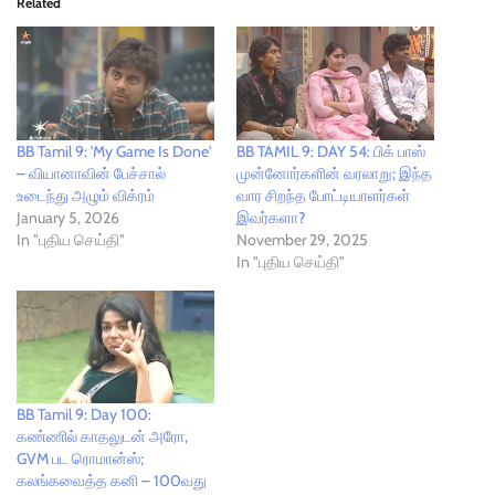
Related
BB Tamil 9: 'My Game Is Done'
BB TAMIL 9: DAY 54: பிக் பாஸ்
– வியானாவின் பேச்சால்
முன்னோர்களின் வரலாறு; இந்த
உடைந்து அழும் விக்ரம்
வார சிறந்த போட்டியாளர்கள்
January 5, 2026
இவர்களா?
In "புதிய செய்தி"
November 29, 2025
In "புதிய செய்தி"
BB Tamil 9: Day 100:
கண்ணில் காதலுடன் அரோ,
GVM பட ரொமான்ஸ்;
கலங்கவைத்த கனி – 100வது