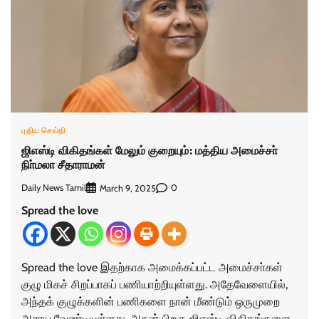
புதிய செய்தி
ஜிஎஸ்டி விகிதங்கள் மேலும் குறையும்: மத்திய அமைச்சா்
நிா்மலா சீதாராமன்
Daily News Tamil
0
March 9, 2025
Spread the love
Spread the love இதற்காக அமைக்கப்பட்ட அமைச்சா்கள்
குழு மிகச் சிறப்பாகப் பணியாற்றியுள்ளது. அதேவேளையில்,
அந்தக் குழுக்களின் பணிகளை நான் மீண்டும் ஒருமுறை
ஆராய வேண்டியுள்ளது. அதன் பிறகு ஜிஎஸ்டி விகிதங்களை