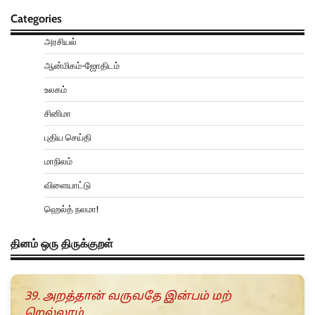
Categories
அரசியல்
ஆன்மிகம்-ஜோதிடம்
உலகம்
சினிமா
புதிய செய்தி
மாநிலம்
விளையாட்டு
ஹெல்த் நலமா!
தினம் ஒரு திருக்குறள்
39. அறத்தான் வருவதே இன்பம் மற்
றெல்லாம்