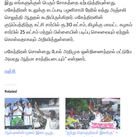
இது எங்களுக்குள் பெரும் சோகத்தை ஏற்படுத்தியுள்ளது.
மகேந்திரன் உடலுக்கு எடப்பாடி பழனிசாமி நேரில் வந்து அஞ்சலி
செலுத்தி ஆறுதல் கூறியிருக்கிறார். மகேந்திரனின்
குடும்பத்திற்கு கட்சி சார்பில் ரூ.30 லட்சம், கிழக்கு மாவட்ட கழகம்
சார்பில் 25 லட்சம் மற்றும் பிள்ளையின் படிப்பு செலவையும் ஏற்றுக்
கொள்வதாகவும் அறிவித்துள்ளனர்.
மகேந்திரன் சொன்னது போல் அதிமுக ஒன்றிணைந்தால் மட்டுமே
அவரது ஆத்மா சாத்தியடையும்” என்றனர்.
நன்றி
Related
ஆம்புலன்ஸ் மூலம் இடையூறு..
”ஐந்து தொகுதிகள் இலக்கு” –