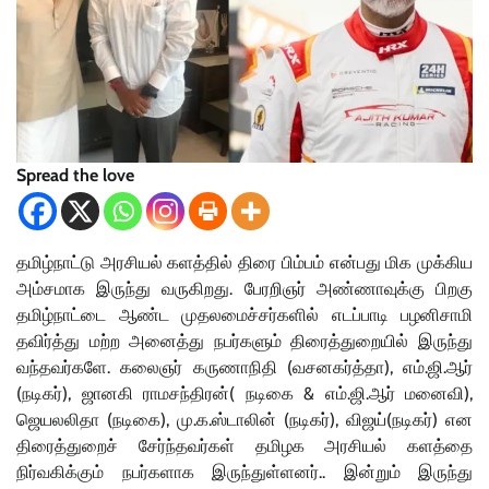
Spread the love
தமிழ்நாட்டு அரசியல் களத்தில் திரை பிம்பம் என்பது மிக முக்கிய
அம்சமாக இருந்து வருகிறது. பேரறிஞர் அண்ணாவுக்கு பிறகு
தமிழ்நாட்டை ஆண்ட முதலமைச்சர்களில் எடப்பாடி பழனிசாமி
தவிர்த்து மற்ற அனைத்து நபர்களும் திரைத்துறையில் இருந்து
வந்தவர்களே. கலைஞர் கருணாநிதி (வசனகர்த்தா), எம்.ஜி.ஆர்
(நடிகர்), ஜானகி ராமசந்திரன்( நடிகை & எம்.ஜி.ஆர் மனைவி),
ஜெயலலிதா (நடிகை), மு.க.ஸ்டாலின் (நடிகர்), விஜய்(நடிகர்) என
திரைத்துறைச் சேர்ந்தவர்கள் தமிழக அரசியல் களத்தை
நிர்வகிக்கும் நபர்களாக இருந்துள்ளனர்.. இன்றும் இருந்து