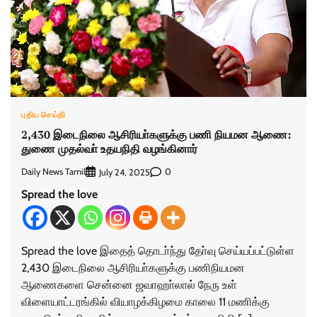
புதிய செய்தி
2,430 இடைநிலை ஆசிரியா்களுக்கு பணி நியமன ஆணை:
துணை முதல்வா் உதயநிதி வழங்கினார்
Daily News Tamil
0
July 24, 2025
Spread the love
Spread the love இதைத் தொடா்ந்து தோ்வு செய்யப்பட்டுள்ள
2,430 இடைநிலை ஆசிரியா்களுக்கு பணிநியமன
ஆணைகளை சென்னை ஜவாஹா்லால் நேரு உள்
விளையாட்டரங்கில் வியாழக்கிழமை காலை 11 மணிக்கு