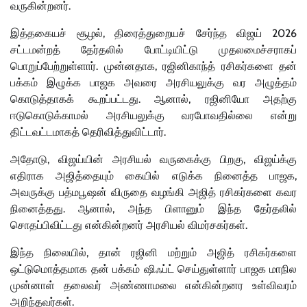
வருகின்றனர்.
இத்தகையச் சூழல், திரைத்துறையச் சேர்ந்த விஜய் 2026
சட்டமன்றத் தேர்தலில் போட்டியிட்டு முதலமைச்சராகப்
பொறுப்பேற்றுள்ளார். முன்னதாக, ரஜினிகாந்த் ரசிகர்களை தன்
பக்கம் இழுக்க பாஜக அவரை அரசியலுக்கு வர அழுத்தம்
கொடுத்தாகக் கூறப்பட்டது. ஆனால், ரஜினியோ அதற்கு
ஈடுகொடுக்காமல் அரசியலுக்கு
வரபோ
வதில்லை
என்று
திட்டவட்டமாகத் தெரிவித்துவிட்டார்.
அதோடு, விஜய்யின் அரசியல் வருகைக்கு பிறகு, விஜய்க்கு
எதிராக அஜித்தையும் கையில் எடுக்க நினைத்த பாஜக,
அவருக்கு பத்மபூஷன் விருதை வழங்கி அஜித் ரசிகர்களை கவர
நினைத்தது. ஆனால், அந்த பிளானும் இந்த தேர்தலில்
சொதப்பிவிட்டது என்கின்றனர் அரசியல் விமர்சகர்கள்.
இந்த நிலையில், தான் ரஜினி மற்றும் அஜித் ரசிகர்களை
ஒட்டுமொத்தமாக தன் பக்கம் ஷிஃப்ட் செய்துள்ளார் பாஜக மாநில
முன்னாள் தலைவர் அண்ணாமலை என்கின்றனர உள்விவரம்
அறிந்தவர்கள்.