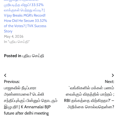
முறியடித்த விஜய்! 33.52%
வாக்குகள் பெற்றது எப்படி? |
Vijay Breaks MGR’s Record!
How Did He Secure 33.52%
of the Votes? | TVK Success
Story
May 4, 2026
In "புதிய செய்தி"
Posted in
புதிய செய்தி
Post
Previous:
Next:
navigation
பாஜகவில் நீடிப்பாரா
`வங்கிகளில் மக்கள் பணம்
அண்ணாமலை? டெல்லி
வைக்கும் விதத்தில் மாற்றம் ;
சந்திப்புக்குப் பின்னும் தொடரும்
RBI தங்கத்தை விற்கிறதா?' –
இழுபறி! | K Annamalai BJP
அறிக்கை சொல்வதென்ன?
future after delhi meeting