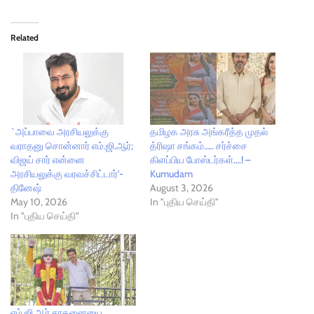
Related
`அப்பாவை அரசியலுக்கு
தமிழக அரசு அங்கரீத்த முதல்
வராதனு சொன்னார் எம்.ஜி.ஆர்;
த்ரிஷா சங்கம்….. சர்ச்சை
விஜய் சார் என்னை
கிளப்பிய போஸ்டர்கள்….! –
அரசியலுக்கு வரவச்சிட்டார்'-
Kumudam
தினேஷ்
August 3, 2026
May 10, 2026
In "புதிய செய்தி"
In "புதிய செய்தி"
எம்.ஜி.ஆர் சாதனையை