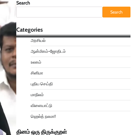
Search
Search
Categories
அரசியல்
ஆன்மிகம்-ஜோதிடம்
உலகம்
சினிமா
புதிய செய்தி
மாநிலம்
விளையாட்டு
ஹெல்த் நலமா!
தினம் ஒரு திருக்குறள்