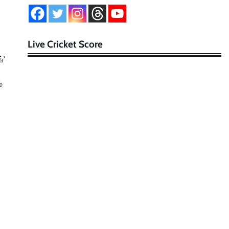
Live Cricket Score
்’
்