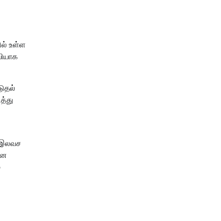
ில் உள்ள
வியாக
டுதல்
த்து
் இலவச
ான
்