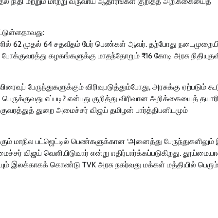
 நிதி மற்றும் மாற்று வருவாய் ஆதாரங்கள் குறித்த அறிக்கையைத்
ட்டுள்ளதாவது:
களில் 62 முதல் 64 சதவீதம் பேர் பெண்கள் ஆவர். தற்போது நடைமுறைய
போக்குவரத்து கழகங்களுக்கு மாதந்தோறும் ₹16 கோடி அரசு நிதியுத
ைவுப் பேருந்துகளுக்கும் விரிவுபடுத்தும்போது, அரசுக்கு ஏற்படும் கூ
பெருக்குவது எப்படி? என்பது குறித்து விரிவான அறிக்கையைத் தயாரி
ுவரத்துத் துறை அமைச்சர் விஜய் தமிழன் பார்த்திபனிடமும்
க்கும் மாநில பட்ஜெட்டில் பெண்களுக்கான ‘அனைத்து பேருந்துகளிலும
ைச்சர் விஜய் வெளியிடுவார் என்று எதிர்பார்க்கப்படுகிறது. தூய்மைய
யும் இலக்காகக் கொண்டு TVK அரசு நகர்வது மக்கள் மத்தியில் பெரும