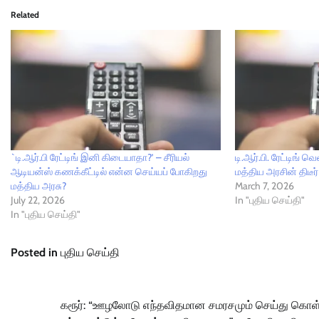
Related
`டி.ஆர்.பி ரேட்டிங் இனி கிடையாதா?’ – சீரியல்
டி.ஆர்.பி. ரேட்டிங் 
ஆடியன்ஸ் கணக்கீட்டில் என்ன செய்யப் போகிறது
மத்திய அரசின் திடீர
மத்திய அரசு?
March 7, 2026
July 22, 2026
In "புதிய செய்தி"
In "புதிய செய்தி"
Posted in
புதிய செய்தி
Post
கரூர்: “ஊழலோடு எந்தவிதமான சமரசமும் செய்து கொள