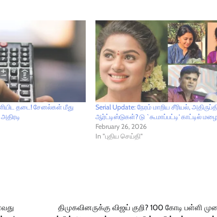
வெளியிட தடை! சேனல்கள் மீது
Serial Update: நேரம் மாறிய சீரியல், அதிருப்த
் அதிரடி
ஆர்ட்டிஸ்டுகள்? டு `கூமாப்பட்டி' காட்டில் மழை
February 26, 2026
In "புதிய செய்தி"
்வது
திமுகவினருக்கு விஜய் குறி? 100 கோடி பள்ளி மு