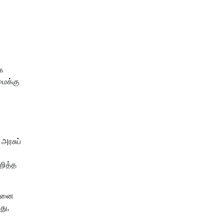
க
மைக்கு
அரசுப்
றித்த
ன்னை
து,