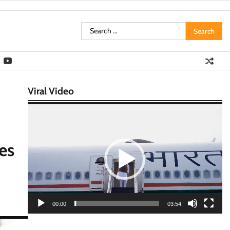
Search
for:
Viral Video
Video
Player
es
00:00
03:54