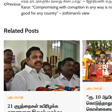
எந்த நாட்டுக்குமே நல்லது கிடையாது” – ஜோதிமணி கருத
navigation
Previous:
Karur: “Compromising with corruption in any way is n
good for any country” – Jothimani’s view
Related Posts
புதிய செய்தி
”ரூ. 10 ஆயி
புதிய செய்தி
கொடுத்தாலு
21 குழந்தைகள் உயிரிழக்க
கொள்கையை ஏ
காரணமான இருமல் மருந்து: