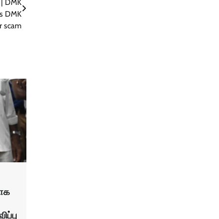
் | DMK
 as DMK
ir scam
பாக
ப்பு