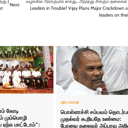
்து |
வழக்கில் அரசகுமார் கைது.. அடுத்து சிக்கும் தலைகள
Next:
ot
Leaders in Trouble? Vijay Plans Major Crackdown
leaders on the
புதிய செய்தி
ரம் கோடி
பொள்ளாச்சி சம்பவம் தொடர்
ம் மும்மொழி
முதல்வர் கூறியதே உண்மை:
ற்க மாட்டோம்”:
பேரவை தலைவர் அப்பாவு அறிவி