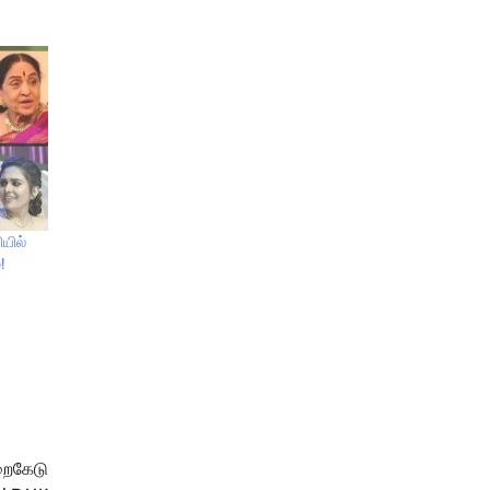
ியில்
!
றைகேடு