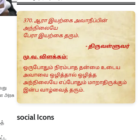
370. ஆரா இயற்கை அவாநீப்பின்
அந்நிலையே
பேரா இயற்கை தரும்.
- திருவள்ளுவர்
மு.வ. விளக்கம்:
ஒருபோதும் நிரம்பாத தன்மை உடைய
அவாவை ஒழித்தால் ஒழித்த
அந்நிலையே எப்போதும் மாறாதிருக்கும்
ேறு
இன்ப வாழ்வைத் தரும்.
ளை அரசு
social Icons
த்
ட்ட