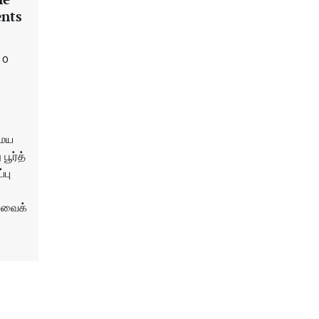
ents
0
சமய
ூர்த்​
்பு
 வைக்​