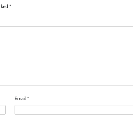
arked
*
Email
*