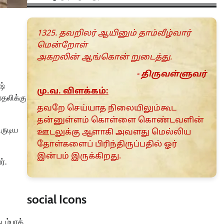
1325. தவறிலர் ஆயினும் தாம்வீழ்வார்
மென்றோள்
அகறலின் ஆங்கொன் றுடைத்து.
- திருவள்ளுவர்
ஷ்
மு.வ. விளக்கம்:
ாதலிக்கு
தவறே செய்யாத நிலையிலும்கூட
தன்னுள்ளம் கொள்ளை கொண்டவளின்
ருடிய
ஊடலுக்கு ஆளாகி அவளது மெல்லிய
தோள்களைப் பிரிந்திருப்பதில் ஓர்
இன்பம் இருக்கிறது.
்.
social Icons
டம்பரத்