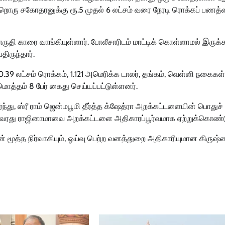
்றொரு சகோதரனுக்கு ரூ.5 முதல் 6 லட்சம் வரை நேரடி ரொக்கப் பணத்
மாருதி காரை வாங்கியுள்ளார். போலீசாரிடம் மாட்டிக் கொள்ளாமல் இருக்
ிருந்தார்.
.39 லட்சம் ரொக்கம், 1.121 அமெரிக்க டாலர், தங்கம், வெள்ளி நகைகள்
த்தம் 8 பேர் கைது செய்யப்பட்டுள்ளனர்.
ு, ஸ்ரீ ராம் ஜென்மபூமி தீர்த்த க்ஷேத்ரா அறக்கட்டளையின் பொதுச்
 அவரது ராஜினாமாவை அறக்கட்டளை அதிகாரப்பூர்வமாக ஏற்றுக்கொண்ட
ன் மூத்த நிர்வாகியும், ஓய்வு பெற்ற வனத்துறை அதிகாரியுமான கிருஷ