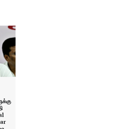
ுக்கு
தி
al
ear
he