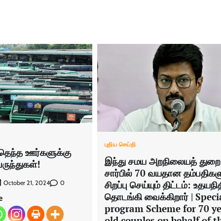
புதிய செய்தி
்தெந்த ஊர்களுக்கு
இந்து சமய அறநிலையத் துறை
ேருந்துகள்!
சார்பில் 70 வயதான தம்பதிகள
சிறப்பு செய்யும் திட்டம்: உதயநி
0
October 21, 2024
தொடங்கி வைக்கிறார் | Speci
e
program Scheme for 70 y
old couples on behalf of t