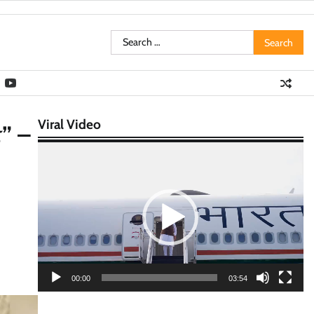
Search
for:
Viral Video
” –
Video
Player
00:00
03:54