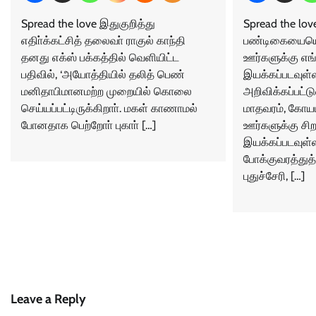
Spread the love இதுகுறித்து
Spread the lov
எதிா்க்கட்சித் தலைவா் ராகுல் காந்தி
பண்டிகையையொட
தனது எக்ஸ் பக்கத்தில் வெளியிட்ட
ஊர்களுக்கு எங்
பதிவில், ‘அயோத்தியில் தலித் பெண்
இயக்கப்படவுள்ள
மனிதாபிமானமற்ற முறையில் கொலை
அறிவிக்கப்பட்டு
செய்யப்பட்டிருக்கிறாா். மகள் காணாமல்
மாதவரம், கோயம்
போனதாக பெற்றோா் புகாா் […]
ஊர்களுக்கு சிறப
இயக்கப்படவுள
போக்குவரத்துத
புதுச்சேரி, […]
Leave a Reply