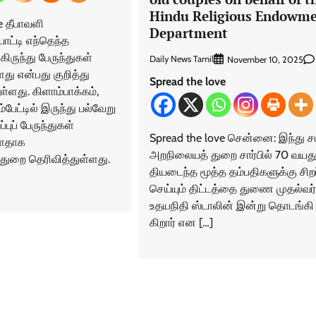
Hindu Religious Endowm
e தீபாவளி
Department
்டி எந்தெந்த
கிருந்து பேருந்துகள்
Daily News Tamil
November 10, 2025
து என்பது குறித்து
Spread the love
ள்ளது. கிளாம்பாக்கம்,
பேட்டில் இருந்து பல்வேறு
்புப் பேருந்துகள்
Spread the love சென்னை: இந்து 
்ளதாக
அறநிலை​யத் துறை சார்​பில் 70 வயது ப
்துறை தெரிவித்துள்ளது.
தி​யடைந்த மூத்த தம்​ப​தி​களுக்கு சிறப
செய்​யும் திட்​டத்தை துணை முதல்​வர்
உதயநிதி ஸ்டா​லின் இன்று தொடங்கி
கிறார் என […]