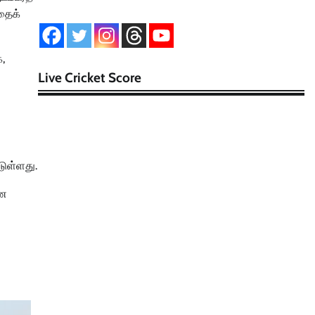
தைக்
க,
Live Cricket Score
ுள்ளது.
்ண