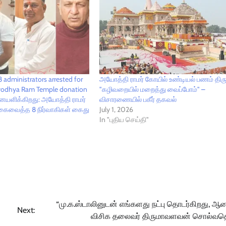
8 administrators arrested for
அயோத்தி ராமர் கோயில் உண்டியல் பணம் திருட
Ayodhya Ram Temple donation
"கழிவறையில் மறைத்து வைப்போம்" –
ையளிக்கிறது: அயோத்தி ராமர்
விசாரணையில் பகீர் தகவல்
 கைவைத்த 8 நிர்வாகிகள் கைது
July 1, 2026
In "புதிய செய்தி"
“மு.க.ஸ்டாலினுடன் எங்களது நட்பு தொடர்கிறது, ஆனா
Next:
விசிக தலைவர் திருமாவளவன் சொல்வ