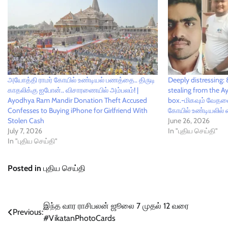
அயோத்தி ராமர் கோயில் உண்டியல் பணத்தை.. திருடி
Deeply distressing: 
காதலிக்கு ஐபோன்.. விசாரணையில் அம்பலம்! |
stealing from the 
Ayodhya Ram Mandir Donation Theft Accused
box.-மிகவும் வேதன
Confesses to Buying iPhone for Girlfriend With
கோயில் உண்டியலில்
Stolen Cash
June 26, 2026
July 7, 2026
In "புதிய செய்தி"
In "புதிய செய்தி"
Posted in
புதிய செய்தி
Post
இந்த வார ராசிபலன் ஜூலை 7 முதல் 12 வரை
Previous:
#VikatanPhotoCards
navigation