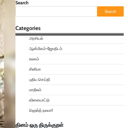
Search
Search
Categories
அரசியல்
ஆன்மிகம்-ஜோதிடம்
உலகம்
சினிமா
புதிய செய்தி
மாநிலம்
விளையாட்டு
ஹெல்த் நலமா!
தினம் ஒரு திருக்குறள்