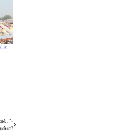
்டு:
ல்..!”-
தென்ன?