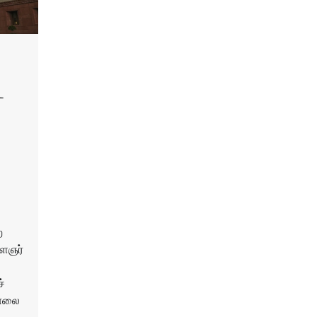
ட
ற
ளைஞர்
்
காலை