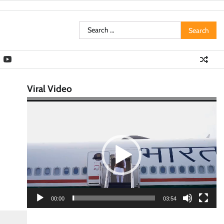
Search
for:
Viral Video
Video
Player
00:00
03:54