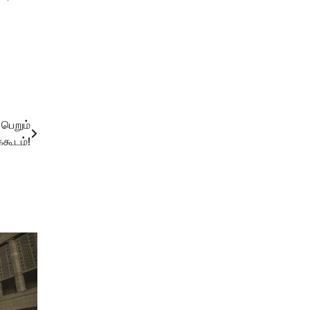
 பெறும்
கூடம்!