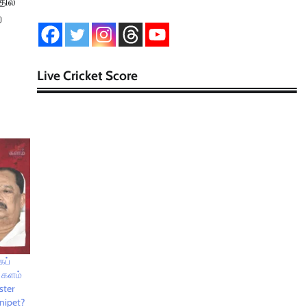
தில்
ற
Live Cricket Score
ேப்
் களம்
ster
anipet?