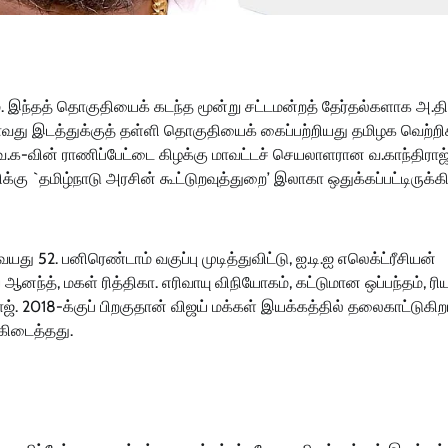
இந்தத் தொகுதியைக் கடந்த மூன்று சட்டமன்றத் தேர்தல்களாக அ.தி
வது இடத்துக்குத் தள்ளி தொகுதியைக் கைப்பற்றியது தமிழக வெற்றி
ெ.க-வின் ராணிப்பேட்டை கிழக்கு மாவட்டச் செயலாளரான வ.காந்திராஜ்
ு `தமிழ்நாடு அரசின் கூட்டுறவுத்துறை’ இலாகா ஒதுக்கப்பட்டிருக்கி
து 52. பனிரெண்டாம் வகுப்பு முடித்துவிட்டு, ஐ.டி.ஐ எலெக்ட்ரீசியன்
ய் ஆனந்த், மகள் ரித்திகா. எரிவாயு விநியோகம், கட்டுமான ஒப்பந்தம், ரி
். 2018-க்குப் பிறகுதான் விஜய் மக்கள் இயக்கத்தில் தலைகாட்டுகிறா
கிடைத்தது.