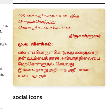
925. கையறி யாமை உடைத்தே
பொருள்கொடுத்து
.மு.க
மெய்யறி யாமை கொளல்.
க்
- திருவள்ளுவர்
.
றது.
மு.வ. விளக்கம்:
விளைப் பொருள் கொடுத்து கள்ளுண்டு
தன் உடம்பைத் தான் அறியாத நிலையை
மேற்கொள்ளுதல், செய்வது
யல்
இன்னதென்று அறியாத அறியாமை
ர்.
உடையதாகும்.
social Icons