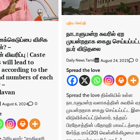
புதிய செய்தி
நாடாளுமன்ற சுவரில் ஏற
ணக்கெடுப்பை விசிக
முயன்றதாக கைது செய்யப்பட்
ன்? –
நபர் விடுதலை
விவரிப்பு | Caste
Daily News Tamil
0
August 24, 2025
 will lead to
 according to the
Spread the love
nd numbers of each
 –
lavan
Spread the love தில்லியில் உள்ள
நாடாளுமன்ற வளாகத்தின் சுவரில் ஏ
0
August 6, 2024
முயன்றதாக கைது செய்யப்பட்ட இ
e
விடுவிக்கப்பட்டுள்ளார். உத்தரப்
பிரதேசத்தின் பதோஹி மாவட்டத்தைச
சேர்ந்த ராம்(20) வெள்ளிக்கிழமை 
e அரியலூர்: “சாதிவாரி