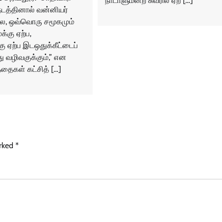
நாடாளுமன்ற சுவரில் ஏற […]
நடத்தினால் வன்னியர்
ல்ல, ஒவ்வொரு சமூகமும்
்கு ஏற்ப,
 ஏற்ப இடஒதுக்கீட்டைப்
ு வழிவகுக்கும்,” என
தைகள் கட்சித் […]
arked
*