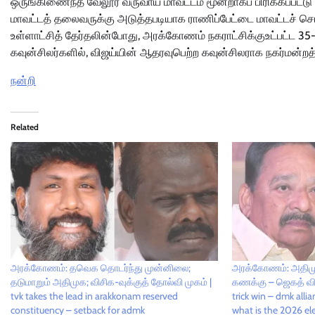
ஒருங்கிணைந்த வேலூர் வருவாய் மாவட்டம் மூன்றாகப் பிரிக்கப்பட்டு
மாவட்டத் தலைவருக்கு அடுத்தபடியாக ராணிப்பேட்டை மாவட்டச் செயலா
உள்ளாட்சித் தேர்தலின்போது, அரக்கோணம் நகராட்சிக்குஉட்பட்ட 35-வ
கவுன்சிலர்களில், விஜய்யின் ஆதரவுபெற்ற கவுன்சிலராக நகர்மன்றத்
நன்றி
Related
அரக்கோணம்: தவெக தொடர்ந்து முன்னிலை;
அரக்கோணம்: அதிமுக 
தடுமாறும் அதிமுக; விசிக-வுக்குத் தோல்வி முகம் |
கணக்கு – ஜெகத் விய
tvk takes the lead in arakkonam reserved
trick win – dmk allia
constituency – setback for admk
what is the 2026 el