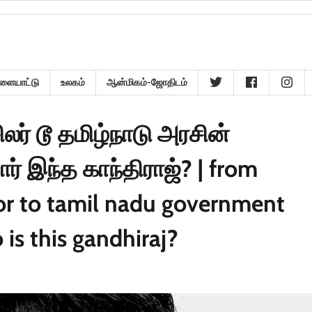
ளையாட்டு
உலகம்
ஆன்மிகம்-ஜோதிடம்
ர் டூ தமிழ்நாடு அரசின்
ர் இந்த காந்திராஜ்? | from
or to tamil nadu government
is this gandhiraj?