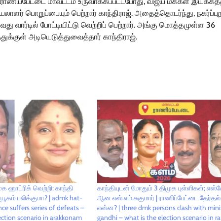
 ராணிப்பேட்டை மாவட்டம் உருவாக்கப்பட்டபோது, விஜய் மக்கள் இயக்கத்
ளர் பொறுப்பையும் பெற்றார் காந்திராஜ். அதைத்தொடர்ந்து, நகர்ப்பு
து வார்டில் போட்டியிட்டு வெற்றிப் பெற்றார். அங்கு மொத்தமுள்ள 36
துக்குள் அடியெடுத்துவைத்தார் காந்திராஜ்.
ஹாட்ரிக் வெற்றி; காந்தி
காந்தியுடன் மோதும் 3 திமுக புள்ளிகள்; எஸ்க
ூகம் பலிக்குமா? | admk hat-
ஆன எஸ்.எம்.சுகுமார் | ராணிப்பேட்டை தேர்தல
nce suffers series of defeats –
என்ன? | three dmk persons clash with mini
ection scenario in arakkonam
gandhi – what is the election scenario in r