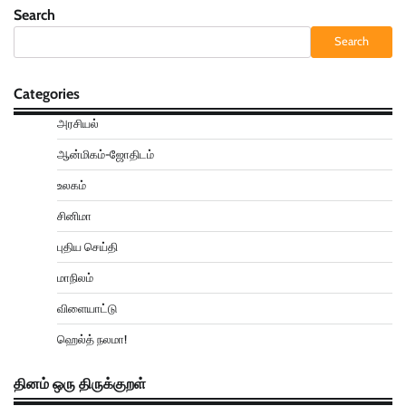
Search
Search
Categories
அரசியல்
ஆன்மிகம்-ஜோதிடம்
உலகம்
சினிமா
புதிய செய்தி
மாநிலம்
விளையாட்டு
ஹெல்த் நலமா!
தினம் ஒரு திருக்குறள்