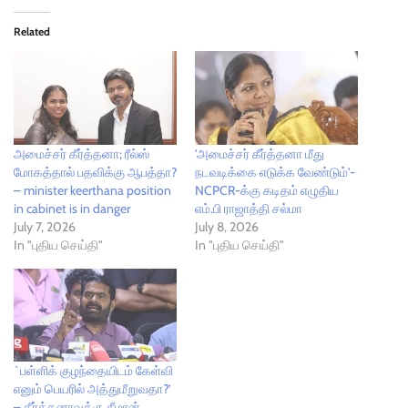
Related
அமைச்சர் கீர்த்தனா; ரீல்ஸ்
'அமைச்சர் கீர்த்தனா மீது
மோகத்தால் பதவிக்கு ஆபத்தா?
நடவடிக்கை எடுக்க வேண்டும்'-
– minister keerthana position
NCPCR-க்கு கடிதம் எழுதிய
in cabinet is in danger
எம்.பி ராஜாத்தி சல்மா
July 7, 2026
July 8, 2026
In "புதிய செய்தி"
In "புதிய செய்தி"
`பள்ளிக் குழந்தையிடம் கேள்வி
எனும் பெயரில் அத்துமீறுவதா?’
– கீர்த்தனாவுக்கு சீமான்