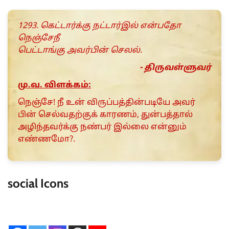
1293. கெட்டார்க்கு நட்டார்இல் என்பதோ
நெஞ்சேநீ
பெட்டாங்கு அவர்பின் செலல்.
- திருவள்ளுவர்
மு.வ. விளக்கம்:
நெஞ்சே! நீ உன் விருப்பத்தின்படியே அவர்
பின் செல்வதற்குக் காரணம், துன்பத்தால்
அழிந்தவர்‌க்கு நண்பர் இல்லை என்னும்
எண்ண‌மோ?.
social Icons