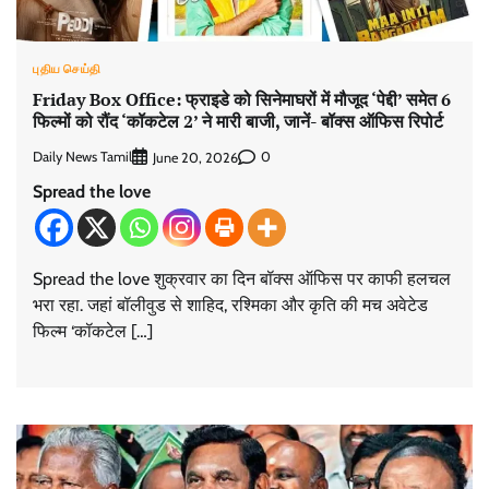
புதிய செய்தி
Friday Box Office: फ्राइडे को सिनेमाघरों में मौजूद ‘पेद्दी’ समेत 6
फिल्मों को रौंद ‘कॉकटेल 2’ ने मारी बाजी, जानें- बॉक्स ऑफिस रिपोर्ट
Daily News Tamil
0
June 20, 2026
Spread the love
Spread the love शुक्रवार का दिन बॉक्स ऑफिस पर काफी हलचल
भरा रहा. जहां बॉलीवुड से शाहिद, रश्मिका और कृति की मच अवेटेड
फिल्म ‘कॉकटेल […]