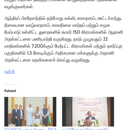
வழங்குவார்கள்.
ஆந்திரப் பிரதேசத்தில் தற்போது கல்வி, சுகாதாரம், ஊட்டச்சத்து,
நிலையான வாழ்வாதாரம், காலநிலை மாற்றம் மற்றும் சமூக
மேம்பாடு உள்ளிட்ட துறைகளில் சுமார் 150 கிராமங்களில் ஆதானி
அறக்கட்டளை பணியாற்றி வருகிறது. நாடு முழுவதும் 22
மாநிலங்களில் 7,200க்கும் மேற்பட்ட கிராமங்கள் மற்றும் நகர்ப்புற
பகுதிகளில் 1.3 கோடிக்கும் அதிகமான மக்களுக்கு அதானி
அறக்கட்டளை உதவிகளைச் செய்து வருகிறது.
நன்றி
Related
53,500 பேருக்கு வேலை… $11.5
ரூ.1.08 லட்சம் கோடி முதலீடு..