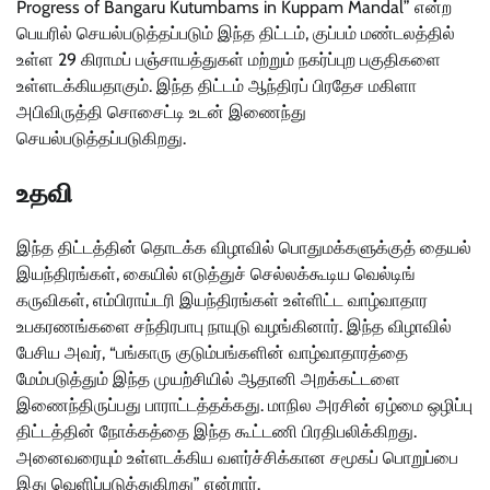
Progress of Bangaru Kutumbams in Kuppam Mandal” என்ற
பெயரில் செயல்படுத்தப்படும் இந்த திட்டம், குப்பம் மண்டலத்தில்
உள்ள 29 கிராமப் பஞ்சாயத்துகள் மற்றும் நகர்ப்புற பகுதிகளை
உள்ளடக்கியதாகும். இந்த திட்டம் ஆந்திரப் பிரதேச மகிளா
அபிவிருத்தி சொசைட்டி உடன் இணைந்து
செயல்படுத்தப்படுகிறது.
உதவி
இந்த திட்டத்தின் தொடக்க விழாவில் பொதுமக்களுக்குத் தையல்
இயந்திரங்கள், கையில் எடுத்துச் செல்லக்கூடிய வெல்டிங்
கருவிகள், எம்பிராய்டரி இயந்திரங்கள் உள்ளிட்ட வாழ்வாதார
உபகரணங்களை சந்திரபாபு நாயுடு வழங்கினார். இந்த விழாவில்
பேசிய அவர், “பங்காரு குடும்பங்களின் வாழ்வாதாரத்தை
மேம்படுத்தும் இந்த முயற்சியில் ஆதானி அறக்கட்டளை
இணைந்திருப்பது பாராட்டத்தக்கது. மாநில அரசின் ஏழ்மை ஒழிப்பு
திட்டத்தின் நோக்கத்தை இந்த கூட்டணி பிரதிபலிக்கிறது.
அனைவரையும் உள்ளடக்கிய வளர்ச்சிக்கான சமூகப் பொறுப்பை
இது வெளிப்படுத்துகிறது” என்றார்.