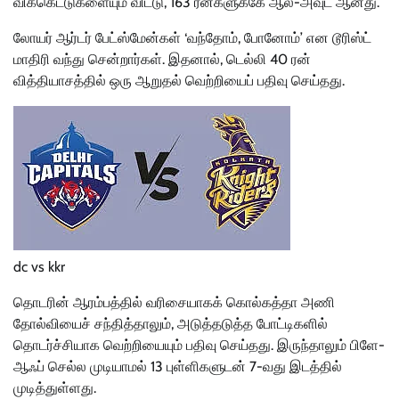
விக்கெட்டுகளையும் விட்டு, 163 ரன்களுக்கே ஆல்-அவுட் ஆனது.
லோயர் ஆர்டர் பேட்ஸ்மேன்கள் ‘வந்தோம், போனோம்’ என டூரிஸ்ட்
மாதிரி வந்து சென்றார்கள். இதனால், டெல்லி 40 ரன்
வித்தியாசத்தில் ஒரு ஆறுதல் வெற்றியைப் பதிவு செய்தது.
dc vs kkr
தொடரின் ஆரம்பத்தில் வரிசையாகக் கொல்கத்தா அணி
தோல்வியைச் சந்தித்தாலும், அடுத்தடுத்த போட்டிகளில்
தொடர்ச்சியாக வெற்றியையும் பதிவு செய்தது. இருந்தாலும் பிளே-
ஆஃப் செல்ல முடியாமல் 13 புள்ளிகளுடன் 7-வது இடத்தில்
முடித்துள்ளது.