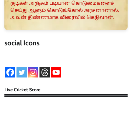
குடிகள் அஞ்சும் படியான கொடுமைகளைச்
செய்து ஆளும் கொடுங்கோல் அரசனானால்,
அவன் திண்ணமாக விரைவில் கெடுவான்.
social Icons
Live Cricket Score