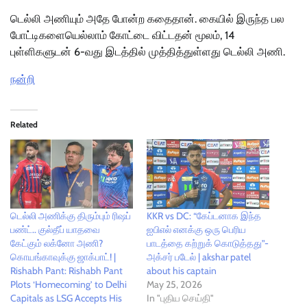
டெல்லி அணியும் அதே போன்ற கதைதான். கையில் இருந்த பல
போட்டிகளையெல்லாம் கோட்டை விட்டதன் மூலம், 14
புள்ளிகளுடன் 6-வது இடத்தில் முத்தித்துள்ளது டெல்லி அணி.
நன்றி
Related
டெல்லி அணிக்கு திரும்பும் ரிஷப்
KKR vs DC: “கேப்டனாக இந்த
பண்ட்.. குல்தீப் யாதவை
ஐபிஎல் எனக்கு ஒரு பெரிய
கேட்கும் லக்னோ அணி?
பாடத்தை கற்றுக் கொடுத்தது”-
கொயங்காவுக்கு ஜாக்பாட்! |
அக்சர் படேல் | akshar patel
Rishabh Pant: Rishabh Pant
about his captain
Plots ‘Homecoming’ to Delhi
May 25, 2026
Capitals as LSG Accepts His
In "புதிய செய்தி"