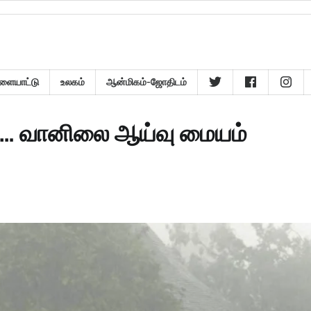
ளையாட்டு
உலகம்
ஆன்மிகம்-ஜோதிடம்
பு… வானிலை ஆய்வு மையம்