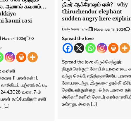
திடீர் ஆக்ரோஷம் ஏன்? | why
ை. ஆனால் கவனம்…
thiruchendur elephant
akkiya
sudden angry here explai
i kanni rasi
Daily News Tamil
November 19, 2024
Spread the love
0
March 4, 2026
e
Spread the love திருச்செந்தூர்:
திருச்செந்தூர் கோயில் யானையை சுற
ve கன்னி
வந்து செல்பி எடுத்ததாலேயே யான
்கான 11 பலன்கள்: 1.
கோபமடைந்து, இருவரை தூக்கி வீசி
, வாக்கியப் பஞ்சாங்கப் படி
தெரியவந்துள்ளது. அந்த யானை தற
 24.4.2028 வரை, 7-ம்
அதிகாரிகளின் தொடர் கண்காணிப்ப
து பலன் தரப்போகிறார் சனி
உள்ளது. அதை […]
, […]