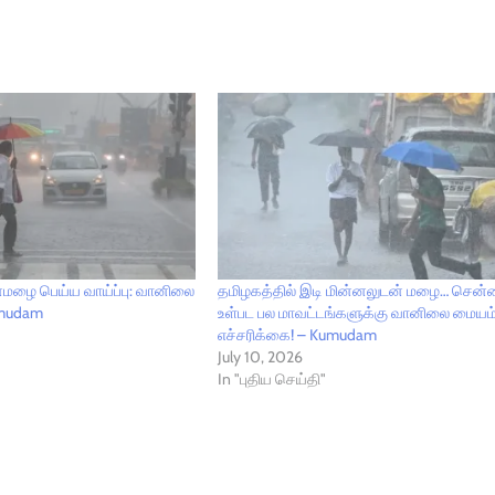
னமழை பெய்ய வாய்ப்பு: வானிலை
தமிழகத்தில் இடி மின்னலுடன் மழை… சென
umudam
உள்பட பல மாவட்டங்களுக்கு வானிலை மையம
எச்சரிக்கை! – Kumudam
July 10, 2026
In "புதிய செய்தி"