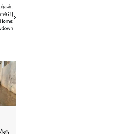
ர்கள்..
ஏன்?! |
k Home;
lowdown
க்கு