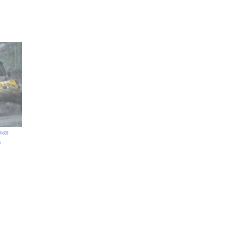
்னை
்