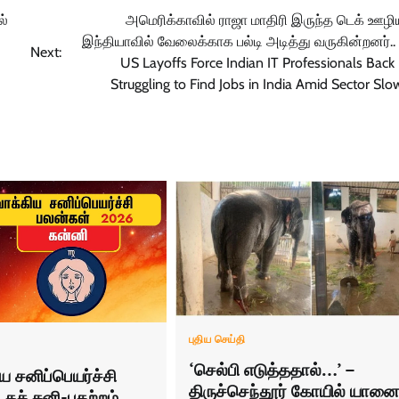
ல்
அமெரிக்காவில் ராஜா மாதிரி இருந்த டெக் ஊழிய
இந்தியாவில் வேலைக்காக பல்டி அடித்து வருகின்றனர்.. 
Next:
US Layoffs Force Indian IT Professionals Bac
Struggling to Find Jobs in India Amid Sector S
புதிய செய்தி
‘செல்பி எடுத்ததால்…’ –
ய சனிப்பெயர்ச்சி
திருச்செந்தூர் கோயில் யானை
கச் சனி-பதற்றம்