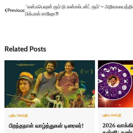
Post
`கன்ஃபெஷன் ரூம் டு கன்சல்டன்ட் ரூம்' – அறிவாலயத்தி
Previous:
பிக்பாஸ் சாஷோ?!
navigation
Related Posts
புதிய செய்தி
புதிய செய்தி
2026 வாக்கி
பிறந்தநாள் வாழ்த்துகள் டிரைலர்!
கன்னி: கண்ட