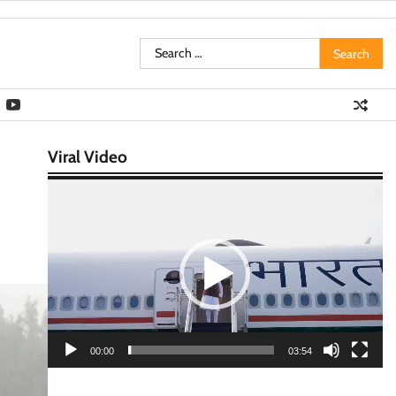
Search
for:
Viral Video
Video
Player
00:00
03:54