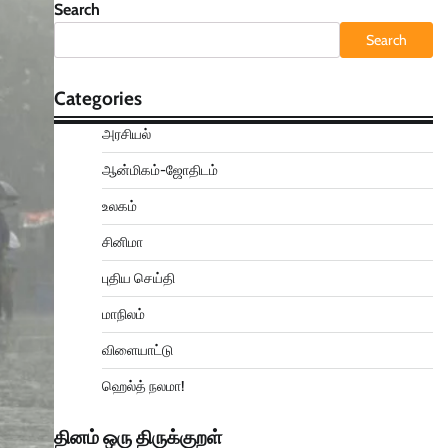
Search
Search
Categories
அரசியல்
ஆன்மிகம்-ஜோதிடம்
உலகம்
சினிமா
புதிய செய்தி
மாநிலம்
விளையாட்டு
ஹெல்த் நலமா!
தினம் ஒரு திருக்குறள்