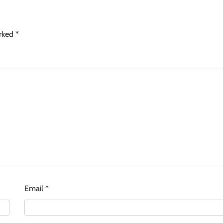
arked
*
Email
*