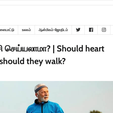
ளையாட்டு
உலகம்
ஆன்மிகம்-ஜோதிடம்
 செய்யலாமா? | Should heart
 should they walk?