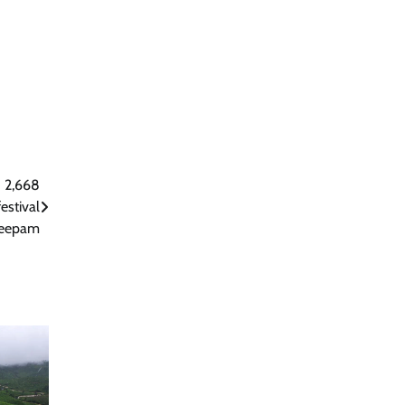
 2,668
estival
 deepam