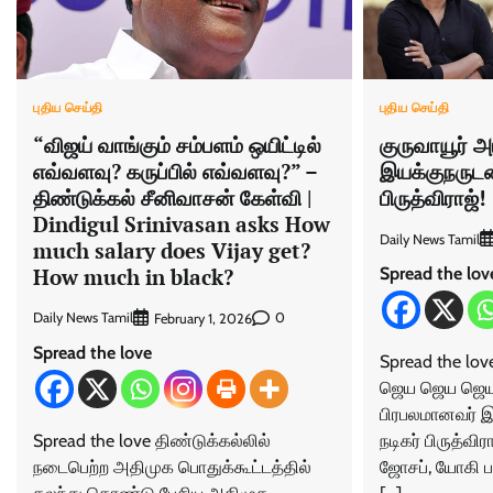
புதிய செய்தி
புதிய செய்தி
“விஜய் வாங்கும் சம்பளம் ஒயிட்டில்
குருவாயூர் 
எவ்வளவு? கருப்பில் எவ்வளவு?” –
இயக்குநருடன
திண்டுக்கல் சீனிவாசன் கேள்வி |
பிருத்விராஜ்!
Dindigul Srinivasan asks How
Daily News Tamil
much salary does Vijay get?
How much in black?
Spread the lov
Daily News Tamil
0
February 1, 2026
Spread the love
Spread the lo
ஜெய ஜெய ஜெய 
பிரபலமானவர் இய
Spread the love திண்டுக்கல்லில்
நடிகர் பிருத்விர
நடைபெற்ற அதிமுக பொதுக்கூட்டத்தில்
ஜோசப், யோகி 