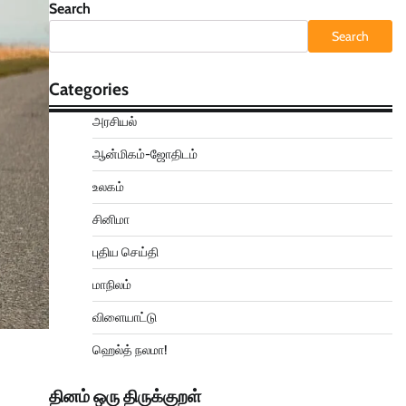
Search
Search
Categories
அரசியல்
ஆன்மிகம்-ஜோதிடம்
உலகம்
சினிமா
புதிய செய்தி
மாநிலம்
விளையாட்டு
ஹெல்த் நலமா!
தினம் ஒரு திருக்குறள்