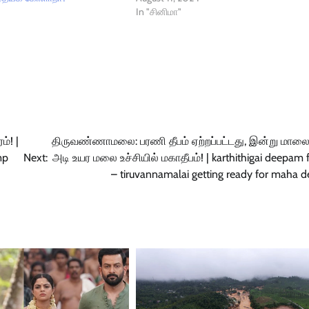
In "சினிமா"
ம்! |
திருவண்ணாமலை: பரணி தீபம் ஏற்றப்பட்டது, இன்று மாலை
mp
Next:
அடி உயர மலை உச்சியில் மகாதீபம்! | karthithigai deepam f
– tiruvannamalai getting ready for maha