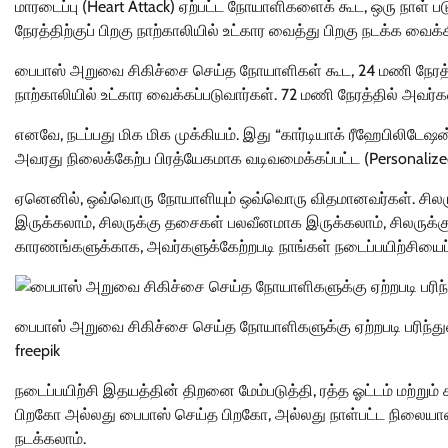
மாரடைப்பு (Heart Attack) ஏற்பட்ட நோயாளிகளைக் கூட, ஒரு நாள் பட
நேரத்திற்குப் பிறகு நாற்காலியில் உட்கார வைத்து பிறகு நடக்க வைக
பைபாஸ் அறுவை சிகிச்சை செய்த நோயாளிகள் கூட, 24 மணி நேரத்திற
நாற்காலியில் உட்கார வைக்கப்படுவார்கள். 72 மணி நேரத்தில் அவ
எனவே, நடப்பது மிக மிக முக்கியம். இது “கார்டியாக் ரீஹேபிலிடேஷன
அவரது நிலைக்கேற்ப பிரத்யேகமாக வடிவமைக்கப்பட்ட (Personalize
ஏனெனில், ஒவ்வொரு நோயாளியும் ஒவ்வொரு விதமானவர்கள். சிலருக
இருக்கலாம், சிலருக்கு தசைகள் பலவீனமாக இருக்கலாம், சிலருக்க
காரணங்களுக்காக, அவர்களுக்கேற்றபடி நாங்கள் நடைப்பயிற்சியைப் 
பைபாஸ் அறுவை சிகிச்சை செய்த நோயாளிகளுக்கு ஏற்றபடி பரிந்து
freepik
நடைப்பயிற்சி இதயத்தின் திறனை மேம்படுத்தி, ரத்த ஓட்டம் மற்று
பிறகோ அல்லது பைபாஸ் செய்த பிறகோ, அல்லது நாள்பட்ட நிலையான இ
நடக்கலாம்.