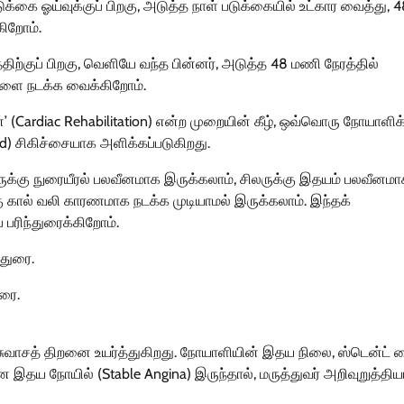
ுக்கை ஓய்வுக்குப் பிறகு, அடுத்த நாள் படுக்கையில் உட்கார வைத்து,
்கிறோம்.
்குப் பிறகு, வெளியே வந்த பின்னர், அடுத்த 48 மணி நேரத்தில்
ர்களை நடக்க வைக்கிறோம்.
்’ (Cardiac Rehabilitation) என்ற முறையின் கீழ், ஒவ்வொரு நோயாளிக்
d) சிகிச்சையாக அளிக்கப்படுகிறது.
்கு நுரையீரல் பலவீனமாக இருக்கலாம், சிலருக்கு இதயம் பலவீனம
ு கால் வலி காரணமாக நடக்க முடியாமல் இருக்கலாம். இந்தக்
பரிந்துரைக்கிறோம்.
ரை.
ம் சுவாசத் திறனை உயர்த்துகிறது. நோயாளியின் இதய நிலை, ஸ்டென்ட்
தய நோயில் (Stable Angina) இருந்தால், மருத்துவர் அறிவுறுத்திய