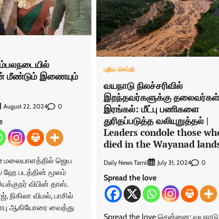
அம்பலநடையில்
புதிய செய்தி
் மீண்டும் இணையும்
வயநாடு நிலச்சரிவில்
இறந்தவர்களுக்கு தலைவர்கள
0
August 22, 2024
இரங்கல்: மீட்பு பணிகளை
துரிதப்படுத்த வலியுறுத்தல் |
e
Leaders condole those wh
died in the Wayanad lands
ve மலையாளத்தில் ஜெய
Daily News Tamil
0
July 31, 2024
ஹே படத்தின் மூலம்
Spread the love
க்குநர் விபின் தாஸ்.
ாஜ், நிகிலா விமல், பாசில்
பாபு ஆகியோரை வைத்து
Spread the love சென்னை: வயநாடு