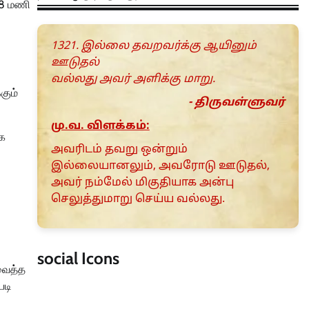
 48 மணி
1321. இல்லை தவறவர்க்கு ஆயினும்
ஊடுதல்
வல்லது அவர் அளிக்கு மாறு.
கும்
- திருவள்ளுவர்
மு.வ. விளக்கம்:
ாக
அவரிடம் தவறு ஒன்றும்
இல்லையானலும், அவரோடு ஊடுதல்,
அவர் நம்மேல் மிகுதியாக அன்பு
செலுத்துமாறு செய்ய வல்லது.
social Icons
 வைத்த
படி