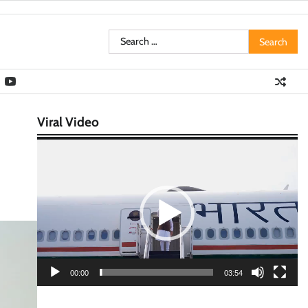
Search
for:
Viral Video
Video
Player
00:00
03:54