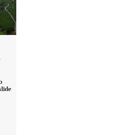
்
o
lide