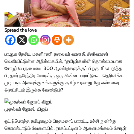
Spread the love
பா.ஜ.க தேசிய மகளிரணி தலைவர் வானதி சீனிவாசன்
வெளியிட்டுள்ள அறிக்கையில், “தமிழர்களின் தொன்மையான
சோழர் பெருமையை 300 ஆண்டுகளுக்குப் பிறகு மீட்டெடுத்த
பிரதமர் நரேந்திர மோடிக்கு ஒரு சின்ன பாராட்டுகூட தெரிவிக்க
முடியாத அளவுக்கு உங்களுக்கு தமிழ் வரலாறு மீது எவ்வளவு
அலட்சியம் இருக்க வேண்டும்?
முதல்வர் ஜோசப் விஜய்
ஒட்டுமொத்த தமிழகமும் பிரதமரைப் பாராட்டி உச்சி நுகர்ந்து
கொண்டாடும் வேளையில், நாகப்பட்டினம் ஆனைமங்கலம் சோழர்