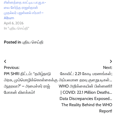
சின்னத்தை காட்டிய பா.ஜ.க-
வை சேர்ந்த ராஜஸ்தான்
முதல்வர் பஜன்லால் சர்மா! –
Album
April 6, 2026
In "புதிய செய்தி"
Posted in
புதிய செய்தி
Post
Previous:
Next:
navigation
PM SHRI திட்டம்: “தமிழ்நாடு
கோவிட்: 2.21 கோடி மரணங்கள்;
அரசு, மும்மொழிக்கொள்கைக்கு
அம்பலமான தரவு குளறுபடிகள்…
ஆதரவா?" – அமைச்சர் ராஜ்
WHO அறிக்கையின் பின்னணி!
மோகன் விளக்கம்!
| COVID: 22.1 Million Deaths…
Data Discrepancies Exposed…
The Reality Behind the WHO
Report!