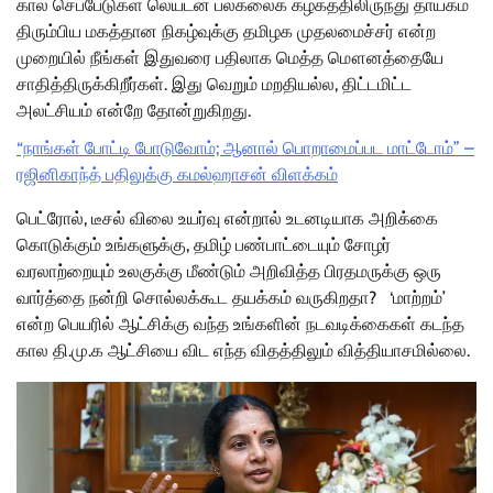
கால செப்பேடுகள் லெய்டன் பல்கலைக் கழகத்திலிருந்து தாயகம்
திரும்பிய மகத்தான நிகழ்வுக்கு தமிழக முதலமைச்சர் என்ற
முறையில் நீங்கள் இதுவரை பதிலாக மெத்த மௌனத்தையே
சாதித்திருக்கிறீர்கள். இது வெறும் மறதியல்ல, திட்டமிட்ட
அலட்சியம் என்றே தோன்றுகிறது.
“நாங்கள் போட்டி போடுவோம்; ஆனால் பொறாமைப்பட மாட்டோம்” –
ரஜினிகாந்த் பதிலுக்கு கமல்ஹாசன் விளக்கம்
பெட்ரோல், டீசல் விலை உயர்வு என்றால் உடனடியாக அறிக்கை
கொடுக்கும் உங்களுக்கு, தமிழ் பண்பாட்டையும் சோழர்
வரலாற்றையும் உலகுக்கு மீண்டும் அறிவித்த பிரதமருக்கு ஒரு
வார்த்தை நன்றி சொல்லக்கூட தயக்கம் வருகிறதா? ‘மாற்றம்’
என்ற பெயரில் ஆட்சிக்கு வந்த உங்களின் நடவடிக்கைகள் கடந்த
கால தி.மு.க ஆட்சியை விட எந்த விதத்திலும் வித்தியாசமில்லை.