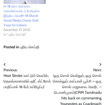
H-1B விசா பிரச்னை;
அமெரிக்காவிடம் பேசியுள்ள
இந்திய‌ அரசு|H-1B Shock!
Social Media Checks Stall
Visas for Indians
December 27, 2025
In "புதிய செய்தி"
Posted in
புதிய செய்தி
Post
Previous:
Next:
navigation
Heat Stroke: வாட்டும் வெயில்;
‘ஒரு சொல் வெல்லும், ஒரு சொல்
தெலங்கானாவில் ஹீட் ஸ்ட்ரோக்
கொல்லும்; கரப்பான் பூச்சி – ஒரு
பாதிப்பால் 16 பேர் உயிரிழப்பு!
சொல் பாஜகவை அலறி..’ –
பெ.சண்முகம்|CPIM Tamilnadu
hits back on commenting
Youngsters as Coackroach