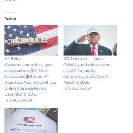
Related
H-1B visa
'300 பில்லியன் டாலர்கள்'
விண்ணப்பதாரர்களின் சமூக
அமெரிக்காவில் ரிலையன்ஸ்
வலைதளங்கள் இனி செக்
முதலீடு; 'வரலாற்றில்
செய்யப்படும்!|H1B and H4
மிகப்பெரியது' ட்ரம்ப் ஹேப்பி
Visas Face New Heat with US
March 11, 2026
Online Presence Review
In "புதிய செய்தி"
December 11, 2025
In "புதிய செய்தி"