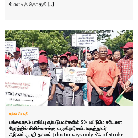
பேரவைத் தொகுதி […]
புதிய செய்தி
பக்​கவாதம் பாதிப்பு ஏற்படு​பவர்​களில் 5% மட்டுமே சரியான
நேரத்​தில் சிகிச்​சைக்கு வருகிறார்கள்: மருத்​துவர்
ஆர்.எம்.பூபதி தகவல் | doctor says only 5% of stroke