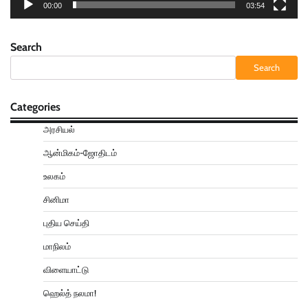
00:00
03:54
Search
Search
Categories
அரசியல்
ஆன்மிகம்-ஜோதிடம்
உலகம்
சினிமா
புதிய செய்தி
மாநிலம்
விளையாட்டு
ஹெல்த் நலமா!