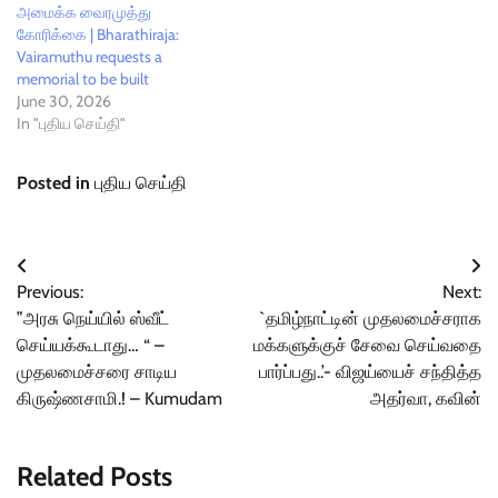
அமைக்க வைரமுத்து
கோரிக்கை | Bharathiraja:
Vairamuthu requests a
memorial to be built
June 30, 2026
In "புதிய செய்தி"
Posted in
புதிய செய்தி
Post
Previous:
Next:
navigation
”அரசு நெய்யில் ஸ்வீட்
`தமிழ்நாட்டின் முதலமைச்சராக
செய்யக்கூடாது… “ –
மக்களுக்குச் சேவை செய்வதை
முதலமைச்சரை சாடிய
பார்ப்பது..’- விஜய்யைச் சந்தித்த
கிருஷ்ணசாமி.! – Kumudam
அதர்வா, கவின்
Related Posts