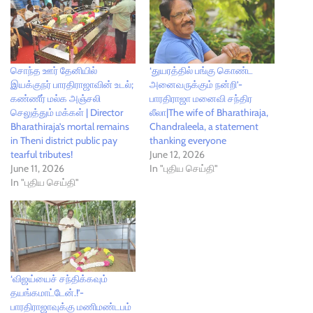
சொந்த ஊர் தேனியில்
‘துயரத்தில் பங்கு கொண்ட
இயக்குநர் பாரதிராஜாவின் உடல்;
அனைவருக்கும் நன்றி’-
கண்ணீர் மல்க அஞ்சலி
பாரதிராஜா மனைவி சந்திர
செலுத்தும் மக்கள் | Director
லீலா|The wife of Bharathiraja,
Bharathiraja’s mortal remains
Chandraleela, a statement
in Theni district public pay
thanking everyone
tearful tributes!
June 12, 2026
June 11, 2026
In "புதிய செய்தி"
In "புதிய செய்தி"
‘விஜய்யைச் சந்திக்கவும்
தயங்கமாட்டேன்.!’-
பாரதிராஜாவுக்கு மணிமண்டபம்