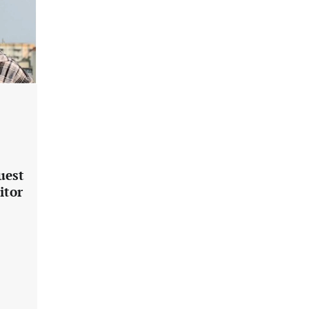
quest
itor