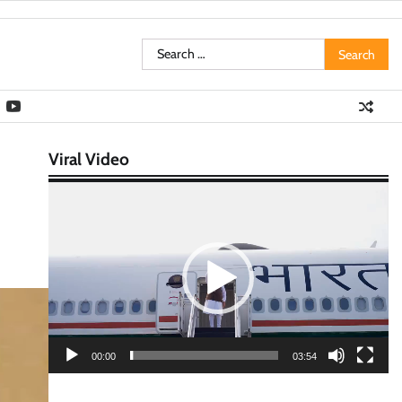
Search
for:
Viral Video
Video
Player
00:00
03:54