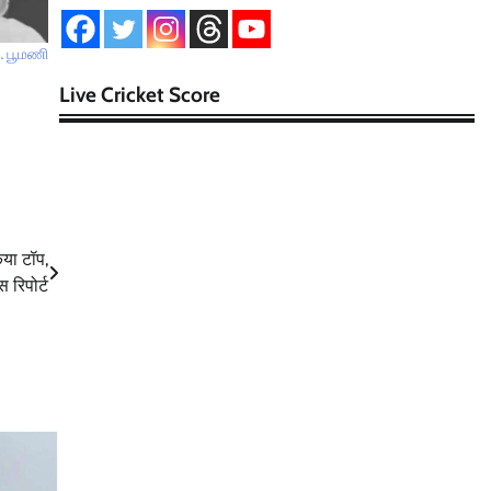
… பூமணி
Live Cricket Score
िया टॉप,
 रिपोर्ट