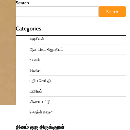
Search
Search
Categories
அரசியல்
ஆன்மிகம்-ஜோதிடம்
உலகம்
சினிமா
புதிய செய்தி
மாநிலம்
விளையாட்டு
ஹெல்த் நலமா!
தினம் ஒரு திருக்குறள்