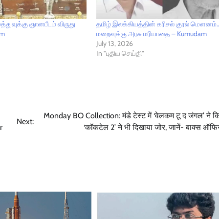
்துவுக்கு ஞானபீடம் விருது
தமிழ் இலக்கியத்தின் கரிசல் குரல் மௌனம்
am
மறைவுக்கு அரசு மரியாதை – Kumudam
July 13, 2026
In "புதிய செய்தி"
Monday BO Collection: मंडे टेस्ट में ‘वेलकम टू द जंगल’ ने क
Next:
r
‘कॉकटेल 2’ ने भी दिखाया जोर, जानें- बाक्स ऑफिस