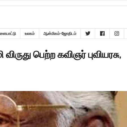
ளையாட்டு
உலகம்
ஆன்மிகம்-ஜோதிடம்
ிருது பெற்ற கவிஞர் புவியரசு,