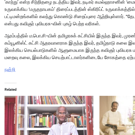
’காற்று’ என்ற சிற்றிதழை நடத்திய இவர், நடிகர் கமல்ஹாசனின் ‘மை
உருவாக்கிய ‘மருதநாயகம்’ திரைப்படத்தின் ஸ்கிரிப்ட் உருவாக்கத்
பட்டிமன்றங்களில் கலந்து கொண்டு சிறைப்புரை ஆற்றியுள்ளார். “த
என்பது கவிஞர் புவியரசு-வின் புகழ் பெற்ற வரிகள்.
ஆரம்பத்தில் ம.பொ.சி-யின் தமிழரசுக் கட்சியில் இருந்த இவர், மு
கம்யூனிஸ்ட் கட்சி ஆதரவாளராக இருந்த இவர், தமிழ்நாடு கலை இலக
இலக்கிய செயல்பாடுகளில் ஆளுமையாக இருந்த கவிஞர் புவியரசு மறை
மறைவு கலை, இலக்கிய செயற்பாட்டாளர்களிடையே சோகத்தை ஏற்படு
நன்றி
Related