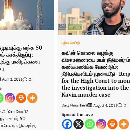
புதிய செய்தி
முடிவுக்கு வந்த 50
கவின் கொலை வழக்கு
 காத்திருப்பு;
விசாரணையை உயர் நீதிமன்றம்
லவுக்கு மனிதர்களை
கண்காணிக்க வேண்டும்:
சா
நீதிபதிகளிடம் முறையீடு | Re
for the High Court to mon
0
April 2, 2026
the investigation into the
e
Kavin murder case
Daily News Tamil
0
August 4, 2025
ve அப்போலோ 17
Spread the love
ிறகு, சுமார் 50
் மேலாக நிலவுக்கு