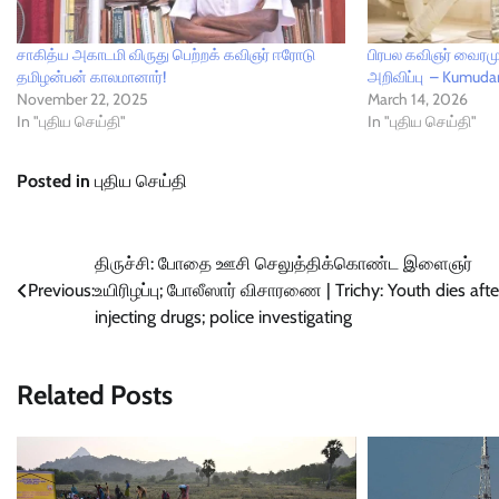
சாகித்ய அகாடமி விருது பெற்றக் கவிஞர் ஈரோடு
பிரபல கவிஞர் வைரமுத
தமிழன்பன் காலமானார்!
அறிவிப்பு – Kumud
November 22, 2025
March 14, 2026
In "புதிய செய்தி"
In "புதிய செய்தி"
Posted in
புதிய செய்தி
Post
திருச்சி: போதை ஊசி செலுத்திக்கொண்ட இளைஞர்
Previous:
உயிரிழப்பு; போலீஸார் விசாரணை | Trichy: Youth dies afte
navigation
injecting drugs; police investigating
Related Posts