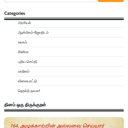
Categories
அரசியல்
ஆன்மிகம்-ஜோதிடம்
உலகம்
சினிமா
புதிய செய்தி
மாநிலம்
விளையாட்டு
ஹெல்த் நலமா!
தினம் ஒரு திருக்குறள்
164. அழுக்காற்றின் அல்லவை செய்யார்