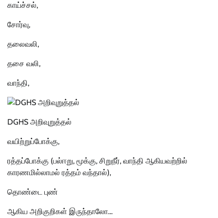
காய்ச்சல்,
சோர்வு,
தலைவலி,
தசை வலி,
வாந்தி,
DGHS அறிவுறுத்தல்
வயிற்றுப்போக்கு,
ரத்தப்போக்கு (பல்ஈறு, மூக்கு, சிறுநீர், வாந்தி ஆகியவற்றில்
காரணமில்லாமல் ரத்தம் வந்தால்),
தொண்டை புண்
ஆகிய அறிகுறிகள் இருந்தாலோ…