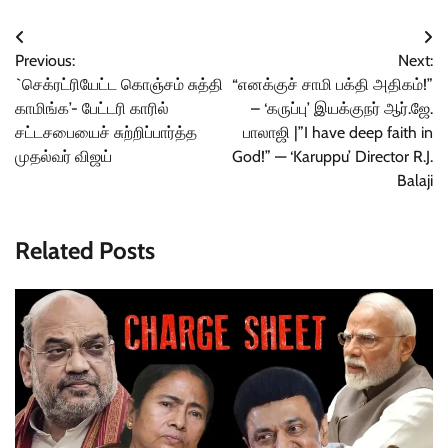
Post
Previous:
Next:
navigation
`செக்ரட்ரியேட்ட கொஞ்சம் சுத்தி
“எனக்குச் சாமி பக்தி அதிகம்!”
காமிங்க’- பேட்டரி காரில்
– ‘கருப்பு’ இயக்குநர் ஆர்.ஜே.
சட்டசபையைச் சுற்றிப்பார்த்த
பாலாஜி |”I have deep faith in
முதல்வர் விஜய்
God!” — ‘Karuppu’ Director R.J.
Balaji
Related Posts