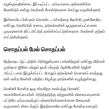
வழங்குவதில்லை.. இப்படிப்பட்ட ஃபிஃபாவை புறக்கணிக்க
வேண்டும் என்று அவர்கள் போஸ்டுகளை செய்து வருகின்றனர்.
இஸ்லாமிய பின்புலம் கொண்ட.,. உச்சத்தை நோக்கி முன்னேறிய
எகிப்து அணியின் கனவு.. நடுவர்களின் ஒருதலைப்பட்சமான
முடிவுகளால் திட்டமிட்டுத் தகர்க்கப்பட்டுள்ளதாக அவர்கள் குற்றம்
சாட்டுகின்றனர்.
சொதப்பல் மேல் சொதப்பல்
நேற்றைய ஆட்டத்தில் அர்ஜென்டினா பாக்ஸிற்குள் எகிப்து வீரர்கள்
முஸ்தபா ஜிகோ மற்றும் ஒமர் மர்மூஷ் ஆகியோரின் ஜெர்சி
அப்பட்டமாக இழுக்கப்பட்ட போதும் நடுவர்கள் மௌனம் காத்தது
ஏன் என்ற கேள்வி மத்திய கிழக்கு நாடுகளில் எழுந்துள்ளது.
மெஸ்ஸி போன்ற ஒரு சர்வதேச கால்பந்து பிராண்ட்
உலகக்கோப்பையின் அடுத்தடுத்த சுற்றுகளில் விளையாடினால்
மட்டுமே ஃபிஃபாவுக்குப் பல்லாயிரக்கணக்கான கோடிகள்
வருமானம் கிடைக்கும். இதற்காகவே எகிப்து போன்ற வளரும்