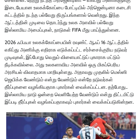
சென்னை: நேற்று நடந்த அர்ஜென்டினா – எகிப்து அணிகளுக்கு
இடையேயான உலகக்கோப்பை போட்டியில் அர்ஜென்டினா கடைசி
கட்டத்தில் நடந்த பல்வேறு திருப்பங்களால் வென்றது. இந்த
ஆட்டத்தின் முடிவை தொடர்ந்து உலக அளவில் பல்வேறு
இஸ்லாமிய அமைப்புகள், நாடுகள் FIFA மீது பாய்ந்துள்ளன.
2026 ஃபிஃபா உலகக்கோப்பையின் ரவுண்ட் ஆஃப் 16 ஆட்டத்தில்
எகிப்து அணிக்கு எதிராக எடுக்கப்பட்ட சர்ச்சைக்குரிய நடுவர்
முடிவுகள், இப்போது வெறும் விளையாட்டுப் புகாராக மட்டும்
நீடிக்கவில்லை. அது உலகளாவிய அளவில் ஒரு மிகப்பெரிய
அரசியல் விவாதமாக மாறியுள்ளது. அதாவது முதலில் மெஸ்ஸி
ஜெயிக்க வேண்டும் என்று வேண்டும் என்றே நடுவர்கள்
தீர்ப்புகளை வழங்கியதாக புகார்கள் வைக்கப்பட்டன. தற்போது..
இஸ்லாமிய நாடு ஒன்றை வெளியேற்ற வேண்டும் என்று திட்டமிட்டு
இப்படி தீர்ப்புகள் வழங்கப்பதாகவும் புகார்கள் வைக்கப்படுகின்றன.