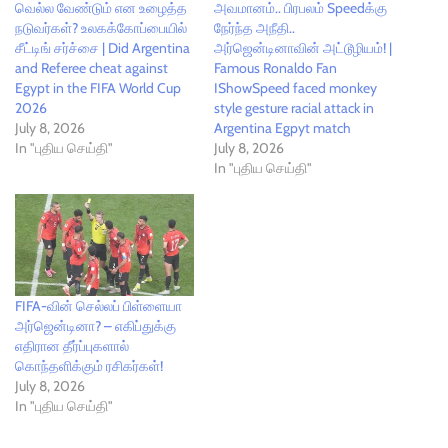
வெல்ல வேண்டும் என உழைத்த
அவமானம்.. பிரபலம் Speedக்கு
நடுவர்கள்? உலகக்கோப்பையில்
நேர்ந்த அநீதி..
சீட்டிங் சர்ச்சை | Did Argentina
அர்ஜென்டினாவின் அட்டூழியம்! |
and Referee cheat against
Famous Ronaldo Fan
Egypt in the FIFA World Cup
IShowSpeed faced monkey
2026
style gesture racial attack in
July 8, 2026
Argentina Egpyt match
In "புதிய செய்தி"
July 8, 2026
In "புதிய செய்தி"
FIFA-வின் செல்லப் பிள்ளையா
அர்ஜென்டினா? – எகிப்துக்கு
எதிரான தீர்ப்புகளால்
கொந்தளிக்கும் ரசிகர்கள்!
July 8, 2026
In "புதிய செய்தி"