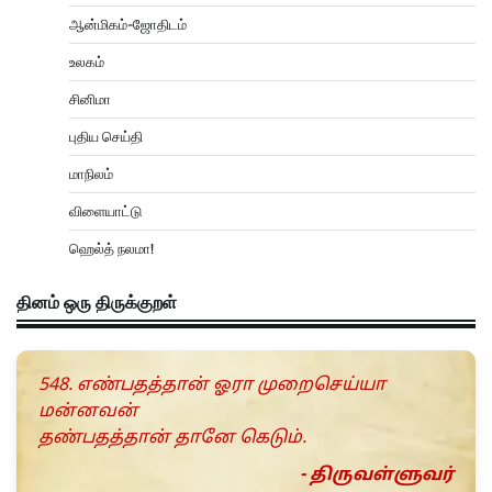
ஆன்மிகம்-ஜோதிடம்
உலகம்
சினிமா
புதிய செய்தி
மாநிலம்
விளையாட்டு
ஹெல்த் நலமா!
தினம் ஒரு திருக்குறள்
548. எண்பதத்தான் ஓரா முறைசெய்யா
மன்னவன்
தண்பதத்தான் தானே கெடும்.
- திருவள்ளுவர்