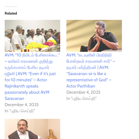
Related
AVM: “10 நிமிடம் பேசினால்கூட”
AVM: “கடவுளின் பிரதிநிதி
– ஏவிஎம் சரவணன் குறித்து
போன்றவர் சரவணன் சார்” –
உருக்கமாகப் பேசிய நடிகர்
நடிகர் பார்த்திபன் | AVM:
ரஜினி | AVM: “Even if it’s just
“Saravanan sir is like a
for 10 minutes” – Actor
representative of God” –
Rajinikanth speaks
Actor Parthiban
passionately about AVM
December 4, 2025
Saravanan
In "புதிய செய்தி"
December 4, 2025
In "புதிய செய்தி"