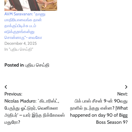
AVM Saravanan: "தாணு
மாதிரியானவங்க தான்
தாக்குப்பிடிச்சு படம்
எடுக்குறாங்கன்னு
சொன்னாரு"- வைகோ
December 4, 2025
In "புதிய செய்தி"
Posted in
புதிய செய்தி
Post
Previous:
Next:
navigation
Nicolas Maduro: `கிடாரிஸ்ட்,
பிக் பாஸ் சீசன் 9-ன் 90வது
பேருந்து ஓட்டுநர், வெனிசுலா
நாளில் நடந்தது என்ன? |What
அதிபர்' – யார் இந்த நிக்கோலஸ்
happened on day 90 of Bigg
மதுரோ?
Boss Season 9?