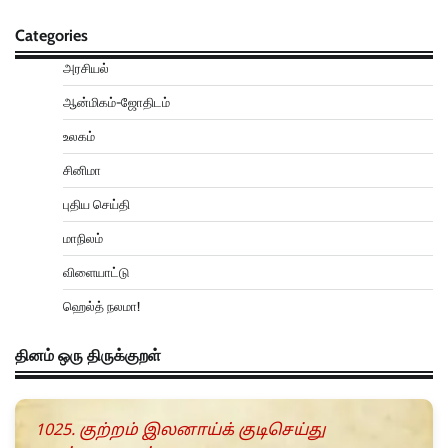
Categories
அரசியல்
ஆன்மிகம்-ஜோதிடம்
உலகம்
சினிமா
புதிய செய்தி
மாநிலம்
விளையாட்டு
ஹெல்த் நலமா!
தினம் ஒரு திருக்குறள்
1025. குற்றம் இலனாய்க் குடிசெய்து