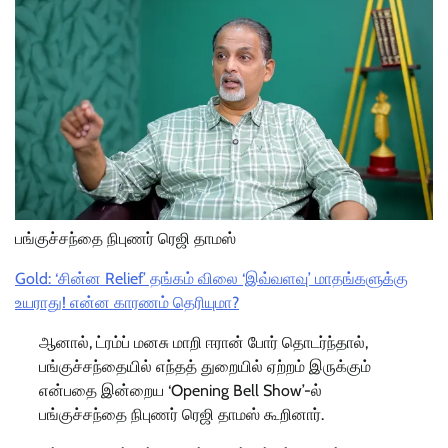
பங்குச்சந்தை நிபுணர் ரெஜி தாமஸ்
Gold: ‘சின்ன Relief’ தங்கம் விலை ‘இவ்வளவு’ மாதங்களுக்கு
உயராது! என்ன காரணம் தெரியுமா?
ஆனால், ட்ரம்ப் மனசு மாறி ஈரான் போர் தொடர்ந்தால்,
பங்குச்சந்தையில் எந்தத் துறையில் ஏற்றம் இருக்கும்
என்பதை இன்றைய ‘Opening Bell Show’-ல்
பங்குச்சந்தை நிபுணர் ரெஜி தாமஸ் கூறினார்.